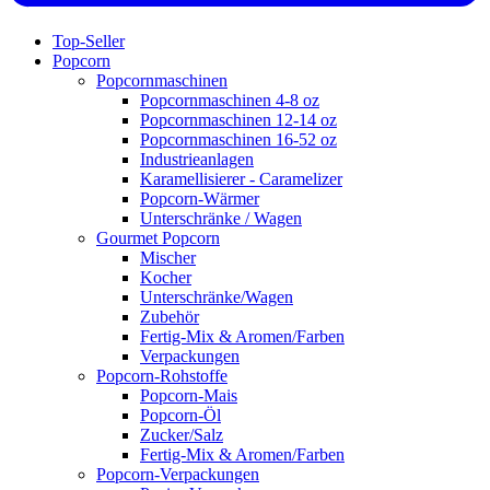
Top-Seller
Popcorn
Popcornmaschinen
Popcornmaschinen 4-8 oz
Popcornmaschinen 12-14 oz
Popcornmaschinen 16-52 oz
Industrieanlagen
Karamellisierer - Caramelizer
Popcorn-Wärmer
Unterschränke / Wagen
Gourmet Popcorn
Mischer
Kocher
Unterschränke/Wagen
Zubehör
Fertig-Mix & Aromen/Farben
Verpackungen
Popcorn-Rohstoffe
Popcorn-Mais
Popcorn-Öl
Zucker/Salz
Fertig-Mix & Aromen/Farben
Popcorn-Verpackungen