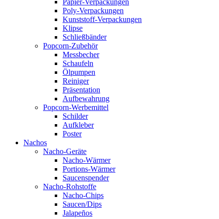
Papier-Verpackungen
Poly-Verpackungen
Kunststoff-Verpackungen
Klipse
Schließbänder
Popcorn-Zubehör
Messbecher
Schaufeln
Ölpumpen
Reiniger
Präsentation
Aufbewahrung
Popcorn-Werbemittel
Schilder
Aufkleber
Poster
Nachos
Nacho-Geräte
Nacho-Wärmer
Portions-Wärmer
Saucenspender
Nacho-Rohstoffe
Nacho-Chips
Saucen/Dips
Jalapeños