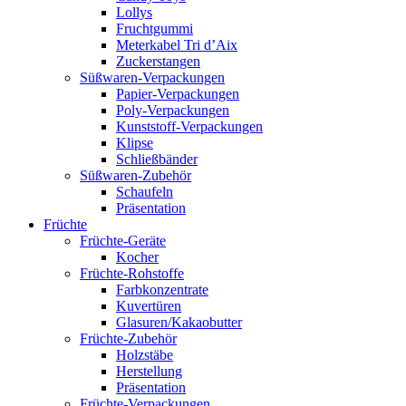
Lollys
Fruchtgummi
Meterkabel Tri d’Aix
Zuckerstangen
Süßwaren-Verpackungen
Papier-Verpackungen
Poly-Verpackungen
Kunststoff-Verpackungen
Klipse
Schließbänder
Süßwaren-Zubehör
Schaufeln
Präsentation
Früchte
Früchte-Geräte
Kocher
Früchte-Rohstoffe
Farbkonzentrate
Kuvertüren
Glasuren/Kakaobutter
Früchte-Zubehör
Holzstäbe
Herstellung
Präsentation
Früchte-Verpackungen