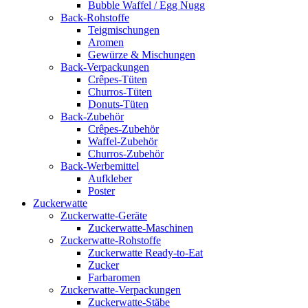
Bubble Waffel / Egg Nugg
Back-Rohstoffe
Teigmischungen
Aromen
Gewürze & Mischungen
Back-Verpackungen
Crêpes-Tüten
Churros-Tüten
Donuts-Tüten
Back-Zubehör
Crêpes-Zubehör
Waffel-Zubehör
Churros-Zubehör
Back-Werbemittel
Aufkleber
Poster
Zucker­watte
Zuckerwatte-Geräte
Zuckerwatte-Maschinen
Zuckerwatte-Rohstoffe
Zuckerwatte Ready-to-Eat
Zucker
Farbaromen
Zuckerwatte-Verpackungen
Zuckerwatte-Stäbe