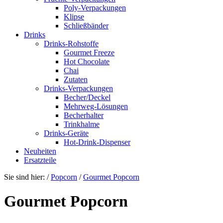
Poly-Verpackungen
Klipse
Schließbänder
Drinks
Drinks-Rohstoffe
Gourmet Freeze
Hot Chocolate
Chai
Zutaten
Drinks-Verpackungen
Becher/Deckel
Mehrweg-Lösungen
Becherhalter
Trinkhalme
Drinks-Geräte
Hot-Drink-Dispenser
Neuheiten
Ersatzteile
Sie sind hier:
/
Popcorn
/
Gourmet Popcorn
Gourmet Popcorn