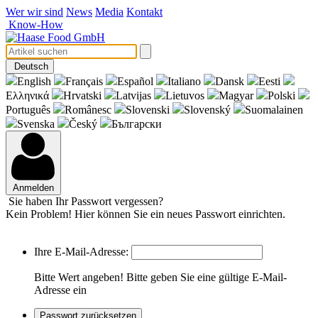
Wer wir sind
News
Media
Kontakt
Know-How
Deutsch
English
Français
Español
Italiano
Dansk
Eesti
Eλληνικά
Hrvatski
Latvijas
Lietuvos
Magyar
Polski
Português
Românesc
Slovenski
Slovenský
Suomalainen
Svenska
Český
Български
Anmelden
Sie haben Ihr Passwort vergessen?
Kein Problem! Hier können Sie ein neues Passwort einrichten.
Ihre E-Mail-Adresse:
Bitte Wert angeben!
Bitte geben Sie eine gültige E-Mail-
Adresse ein
Passwort zurücksetzen