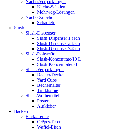
Nacho-Verpackungen
Nacho-Schalen
Mehrweg-Lösungen
Nacho-Zubehör
Schaufeln
Slush
Slush-Dispenser
Slush-Dispenser 1-fach
Slush-Dispenser 2-fach
Slush-Dispenser 3-fach
Slush-Rohstoffe
Slush-Konzentrate/10 L
Slush-Konzentrate/5 L
Slush-Verpackungen
Becher/Deckel
Yard Cups
Becherhalter
Trinkhalme
Slush-Werbemittel
Poster
Aufkleber
Backen
Back-Geräte
Crêpes-Eisen
Waffel-Eisen