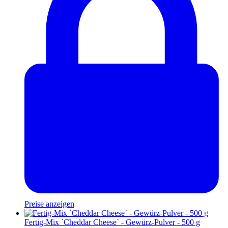
Preise anzeigen
Fertig-Mix `Cheddar Cheese` - Gewürz-Pulver - 500 g