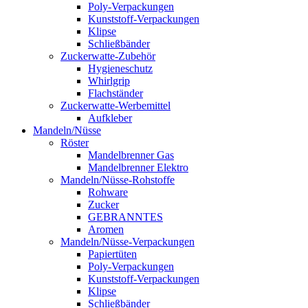
Poly-Verpackungen
Kunststoff-Verpackungen
Klipse
Schließbänder
Zuckerwatte-Zubehör
Hygieneschutz
Whirlgrip
Flachständer
Zuckerwatte-Werbemittel
Aufkleber
Mandeln/Nüsse
Röster
Mandelbrenner Gas
Mandelbrenner Elektro
Mandeln/Nüsse-Rohstoffe
Rohware
Zucker
GEBRANNTES
Aromen
Mandeln/Nüsse-Verpackungen
Papiertüten
Poly-Verpackungen
Kunststoff-Verpackungen
Klipse
Schließbänder