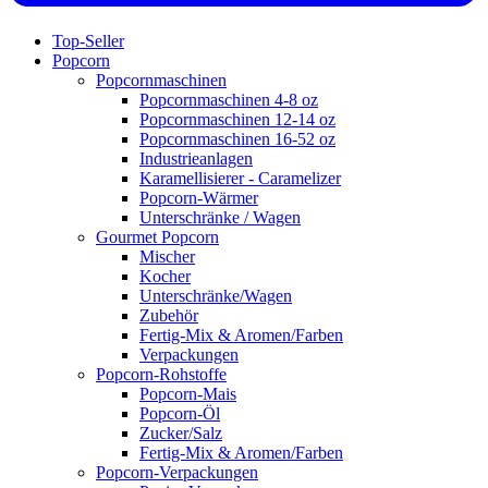
Top-Seller
Popcorn
Popcornmaschinen
Popcornmaschinen 4-8 oz
Popcornmaschinen 12-14 oz
Popcornmaschinen 16-52 oz
Industrieanlagen
Karamellisierer - Caramelizer
Popcorn-Wärmer
Unterschränke / Wagen
Gourmet Popcorn
Mischer
Kocher
Unterschränke/Wagen
Zubehör
Fertig-Mix & Aromen/Farben
Verpackungen
Popcorn-Rohstoffe
Popcorn-Mais
Popcorn-Öl
Zucker/Salz
Fertig-Mix & Aromen/Farben
Popcorn-Verpackungen