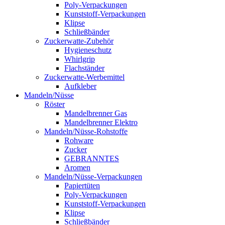
Poly-Verpackungen
Kunststoff-Verpackungen
Klipse
Schließbänder
Zuckerwatte-Zubehör
Hygieneschutz
Whirlgrip
Flachständer
Zuckerwatte-Werbemittel
Aufkleber
Mandeln/Nüsse
Röster
Mandelbrenner Gas
Mandelbrenner Elektro
Mandeln/Nüsse-Rohstoffe
Rohware
Zucker
GEBRANNTES
Aromen
Mandeln/Nüsse-Verpackungen
Papiertüten
Poly-Verpackungen
Kunststoff-Verpackungen
Klipse
Schließbänder