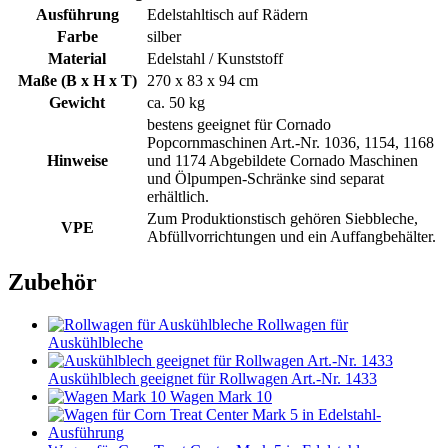
Ausführung
Edelstahltisch auf Rädern
Farbe
silber
Material
Edelstahl / Kunststoff
Maße (B x H x T)
270 x 83 x 94 cm
Gewicht
ca. 50 kg
bestens geeignet für Cornado
Popcornmaschinen Art.-Nr. 1036, 1154, 1168
Hinweise
und 1174 Abgebildete Cornado Maschinen
und Ölpumpen-Schränke sind separat
erhältlich.
Zum Produktionstisch gehören Siebbleche,
VPE
Abfüllvorrichtungen und ein Auffangbehälter.
Zubehör
Rollwagen für
Auskühlbleche
Auskühlblech geeignet für Rollwagen Art.-Nr. 1433
Wagen Mark 10