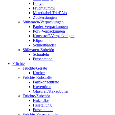
Lollys
Fruchtgummi
Meterkabel Tri d’Aix
Zuckerstangen
Süßwaren-Verpackungen
Papier-Verpackungen
Poly-Verpackungen
Kunststoff-Verpackungen
Klipse
Schließbänder
Süßwaren-Zubehör
Schaufeln
Präsentation
Früchte
Früchte-Geräte
Kocher
Früchte-Rohstoffe
Farbkonzentrate
Kuvertüren
Glasuren/Kakaobutter
Früchte-Zubehör
Holzstäbe
Herstellung
Präsentation
Früchte-Verpackungen