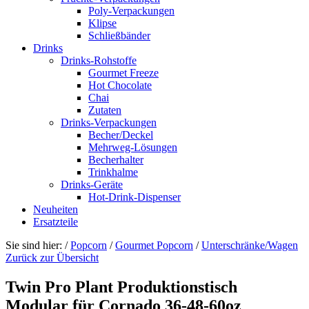
Poly-Verpackungen
Klipse
Schließbänder
Drinks
Drinks-Rohstoffe
Gourmet Freeze
Hot Chocolate
Chai
Zutaten
Drinks-Verpackungen
Becher/Deckel
Mehrweg-Lösungen
Becherhalter
Trinkhalme
Drinks-Geräte
Hot-Drink-Dispenser
Neuheiten
Ersatzteile
Sie sind hier:
/
Popcorn
/
Gourmet Popcorn
/
Unterschränke/Wagen
Zurück zur Übersicht
Twin Pro Plant Produktionstisch
Modular für Cornado 36-48-60oz