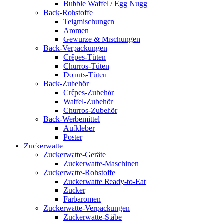
Bubble Waffel / Egg Nugg
Back-Rohstoffe
Teigmischungen
Aromen
Gewürze & Mischungen
Back-Verpackungen
Crêpes-Tüten
Churros-Tüten
Donuts-Tüten
Back-Zubehör
Crêpes-Zubehör
Waffel-Zubehör
Churros-Zubehör
Back-Werbemittel
Aufkleber
Poster
Zucker­watte
Zuckerwatte-Geräte
Zuckerwatte-Maschinen
Zuckerwatte-Rohstoffe
Zuckerwatte Ready-to-Eat
Zucker
Farbaromen
Zuckerwatte-Verpackungen
Zuckerwatte-Stäbe