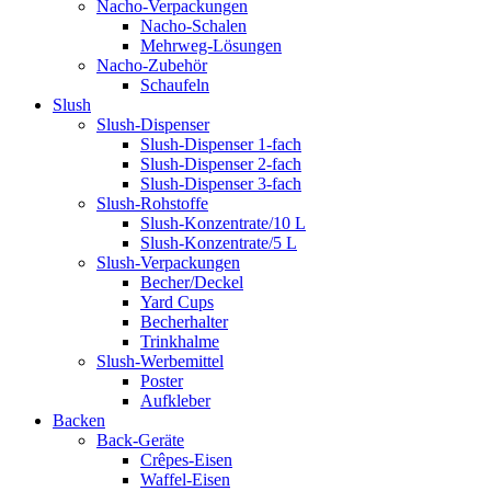
Nacho-Verpackungen
Nacho-Schalen
Mehrweg-Lösungen
Nacho-Zubehör
Schaufeln
Slush
Slush-Dispenser
Slush-Dispenser 1-fach
Slush-Dispenser 2-fach
Slush-Dispenser 3-fach
Slush-Rohstoffe
Slush-Konzentrate/10 L
Slush-Konzentrate/5 L
Slush-Verpackungen
Becher/Deckel
Yard Cups
Becherhalter
Trinkhalme
Slush-Werbemittel
Poster
Aufkleber
Backen
Back-Geräte
Crêpes-Eisen
Waffel-Eisen