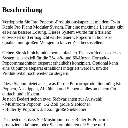
Beschreibung
Verdoppeln Sie Ihre Popcorn-Produktionskapazität mit dem Twin
Kettle Pro Plantt Modular System. Für eine maximale Leistung gibt
es keine bessere Lösung. Dieses System wurde für Effizienz
entwickelt und ermöglicht es Bedienern, Popcorn in höchster
Qualität und großen Mengen in kurzer Zeit herzustellen.
Geben Sie sich nicht mit einem einfachen Tisch zufrieden – dieses
System ist speziell für die 36-, 48- und 60-Unzen Cornado-
Popcornmaschinen (separat erhältlich) konzipiert. Optional kann
eine Ölpumpe (separat erhältlich) integriert werden, um die
Produktivität noch weiter zu steigern.
Diese Station bietet alles, was für die Popcornproduktion nötig ist:
Poppen, Auskippen, Abkühlen und Sieben – alles an einem Ort,
einfach und effizient.
Je nach Bedarf stehen zwei Siebvarianten zur Auswahl:
• Mushroom-Popcorn: 1/2-Zoll große Sieblöcher
• Butterfly-Popcorn: 3/8-Zoll große Sieblöcher
Das bedeutet, dass Sie Mushroom- oder Butterfly-Popcorn
produzieren können, oder Sie kombinieren die Siebe und