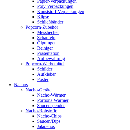
Papier-Verpackungen
Poly-Verpackungen
Kunststoff-Verpackungen
Klipse
Schließbänder
Popcorn-Zubehör
Messbecher
Schaufeln
Ölpumpen
Reiniger
Präsentation
Aufbewahrung
Popcorn-Werbemittel
Schilder
Aufkleber
Poster
Nachos
Nacho-Geräte
Nacho-Wärmer
Portions-Wärmer
Saucenspender
Nacho-Rohstoffe
Nacho-Chips
Saucen/Dips
Jalapeños