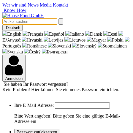
Wer wir sind
News
Media
Kontakt
Know-How
Deutsch
English
Français
Español
Italiano
Dansk
Eesti
Eλληνικά
Hrvatski
Latvijas
Lietuvos
Magyar
Polski
Português
Românesc
Slovenski
Slovenský
Suomalainen
Svenska
Český
Български
Anmelden
Sie haben Ihr Passwort vergessen?
Kein Problem! Hier können Sie ein neues Passwort einrichten.
Ihre E-Mail-Adresse:
Bitte Wert angeben!
Bitte geben Sie eine gültige E-Mail-
Adresse ein
Passwort zurücksetzen