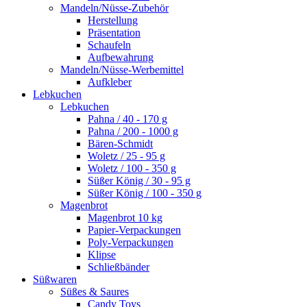
Mandeln/Nüsse-Zubehör
Herstellung
Präsentation
Schaufeln
Aufbewahrung
Mandeln/Nüsse-Werbemittel
Aufkleber
Lebkuchen
Lebkuchen
Pahna / 40 - 170 g
Pahna / 200 - 1000 g
Bären-Schmidt
Woletz / 25 - 95 g
Woletz / 100 - 350 g
Süßer König / 30 - 95 g
Süßer König / 100 - 350 g
Magenbrot
Magenbrot 10 kg
Papier-Verpackungen
Poly-Verpackungen
Klipse
Schließbänder
Süßwaren
Süßes & Saures
Candy Toys