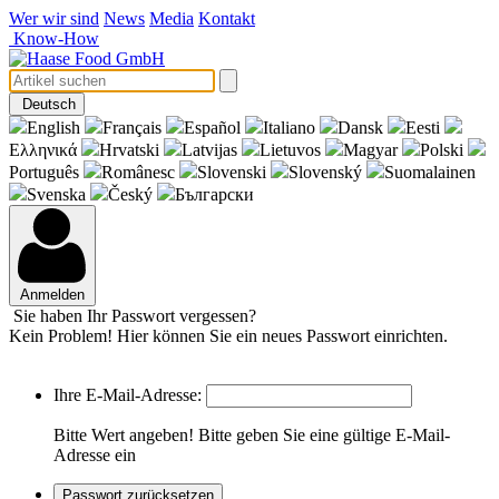
Wer wir sind
News
Media
Kontakt
Know-How
Deutsch
English
Français
Español
Italiano
Dansk
Eesti
Eλληνικά
Hrvatski
Latvijas
Lietuvos
Magyar
Polski
Português
Românesc
Slovenski
Slovenský
Suomalainen
Svenska
Český
Български
Anmelden
Sie haben Ihr Passwort vergessen?
Kein Problem! Hier können Sie ein neues Passwort einrichten.
Ihre E-Mail-Adresse:
Bitte Wert angeben!
Bitte geben Sie eine gültige E-Mail-
Adresse ein
Passwort zurücksetzen