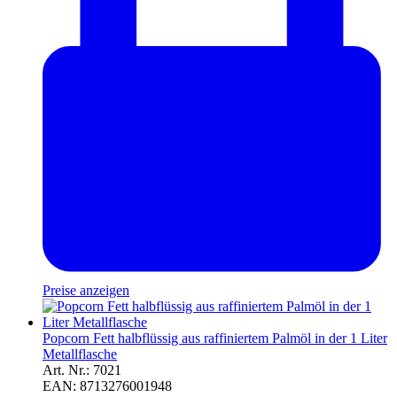
Preise anzeigen
Popcorn Fett halbflüssig aus raffiniertem Palmöl in der 1 Liter
Metallflasche
Art. Nr.: 7021
EAN: 8713276001948