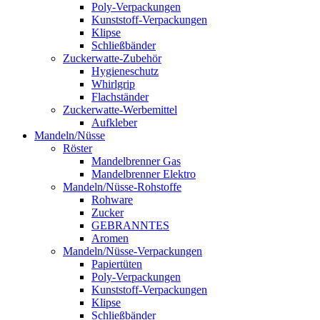
Poly-Verpackungen
Kunststoff-Verpackungen
Klipse
Schließbänder
Zuckerwatte-Zubehör
Hygieneschutz
Whirlgrip
Flachständer
Zuckerwatte-Werbemittel
Aufkleber
Mandeln/Nüsse
Röster
Mandelbrenner Gas
Mandelbrenner Elektro
Mandeln/Nüsse-Rohstoffe
Rohware
Zucker
GEBRANNTES
Aromen
Mandeln/Nüsse-Verpackungen
Papiertüten
Poly-Verpackungen
Kunststoff-Verpackungen
Klipse
Schließbänder