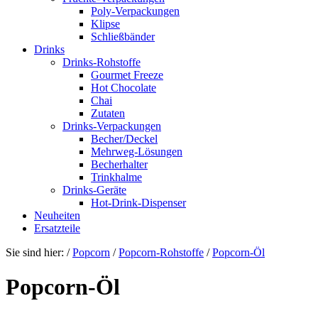
Poly-Verpackungen
Klipse
Schließbänder
Drinks
Drinks-Rohstoffe
Gourmet Freeze
Hot Chocolate
Chai
Zutaten
Drinks-Verpackungen
Becher/Deckel
Mehrweg-Lösungen
Becherhalter
Trinkhalme
Drinks-Geräte
Hot-Drink-Dispenser
Neuheiten
Ersatzteile
Sie sind hier:
/
Popcorn
/
Popcorn-Rohstoffe
/
Popcorn-Öl
Popcorn-Öl