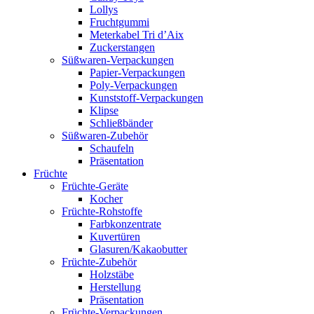
Lollys
Fruchtgummi
Meterkabel Tri d’Aix
Zuckerstangen
Süßwaren-Verpackungen
Papier-Verpackungen
Poly-Verpackungen
Kunststoff-Verpackungen
Klipse
Schließbänder
Süßwaren-Zubehör
Schaufeln
Präsentation
Früchte
Früchte-Geräte
Kocher
Früchte-Rohstoffe
Farbkonzentrate
Kuvertüren
Glasuren/Kakaobutter
Früchte-Zubehör
Holzstäbe
Herstellung
Präsentation
Früchte-Verpackungen