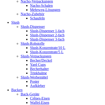
Nacho-Verpackungen
Nacho-Schalen
Mehrweg-Lösungen
Nacho-Zubehör
Schaufeln
Slush
Slush-Dispenser
Slush-Dispenser 1-fach
Slush-Dispenser 2-fach
Slush-Dispenser 3-fach
Slush-Rohstoffe
Slush-Konzentrate/10 L
Slush-Konzentrate/5 L
Slush-Verpackungen
Becher/Deckel
Yard Cups
Becherhalter
Trinkhalme
Slush-Werbemittel
Poster
Aufkleber
Backen
Back-Geräte
Crêpes-Eisen
Waffel-Eisen