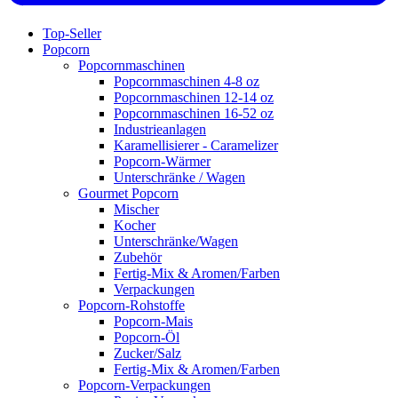
Top-Seller
Popcorn
Popcornmaschinen
Popcornmaschinen 4-8 oz
Popcornmaschinen 12-14 oz
Popcornmaschinen 16-52 oz
Industrieanlagen
Karamellisierer - Caramelizer
Popcorn-Wärmer
Unterschränke / Wagen
Gourmet Popcorn
Mischer
Kocher
Unterschränke/Wagen
Zubehör
Fertig-Mix & Aromen/Farben
Verpackungen
Popcorn-Rohstoffe
Popcorn-Mais
Popcorn-Öl
Zucker/Salz
Fertig-Mix & Aromen/Farben
Popcorn-Verpackungen