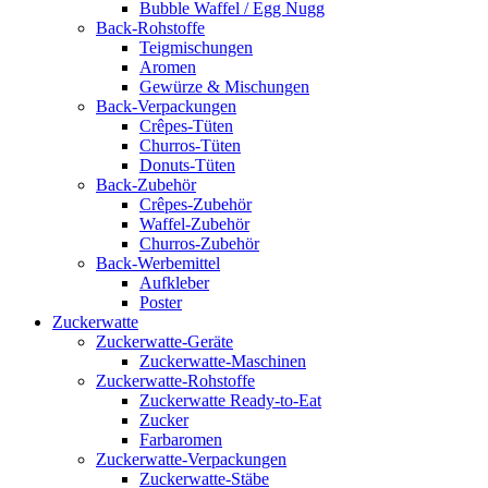
Bubble Waffel / Egg Nugg
Back-Rohstoffe
Teigmischungen
Aromen
Gewürze & Mischungen
Back-Verpackungen
Crêpes-Tüten
Churros-Tüten
Donuts-Tüten
Back-Zubehör
Crêpes-Zubehör
Waffel-Zubehör
Churros-Zubehör
Back-Werbemittel
Aufkleber
Poster
Zucker­watte
Zuckerwatte-Geräte
Zuckerwatte-Maschinen
Zuckerwatte-Rohstoffe
Zuckerwatte Ready-to-Eat
Zucker
Farbaromen
Zuckerwatte-Verpackungen
Zuckerwatte-Stäbe