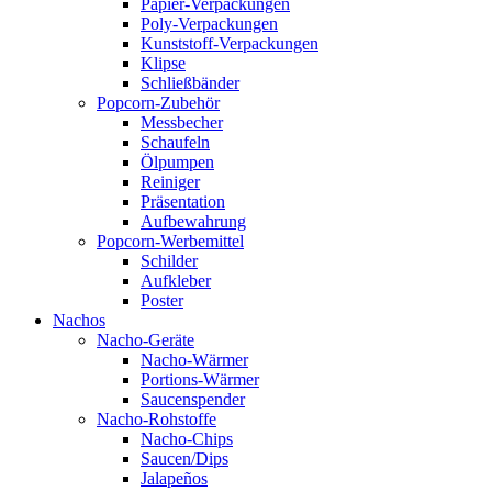
Papier-Verpackungen
Poly-Verpackungen
Kunststoff-Verpackungen
Klipse
Schließbänder
Popcorn-Zubehör
Messbecher
Schaufeln
Ölpumpen
Reiniger
Präsentation
Aufbewahrung
Popcorn-Werbemittel
Schilder
Aufkleber
Poster
Nachos
Nacho-Geräte
Nacho-Wärmer
Portions-Wärmer
Saucenspender
Nacho-Rohstoffe
Nacho-Chips
Saucen/Dips
Jalapeños