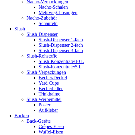
Nacho-Verpackungen
Nacho-Schalen
Mehrweg-Lösungen
Nacho-Zubehör
Schaufeln
Slush
Slush-Dispenser
Slush-Dispenser 1-fach
Slush-Dispenser 2-fach
Slush-Dispenser 3-fach
Slush-Rohstoffe
Slush-Konzentrate/10 L
Slush-Konzentrate/5 L
Slush-Verpackungen
Becher/Deckel
Yard Cups
Becherhalter
Trinkhalme
Slush-Werbemittel
Poster
Aufkleber
Backen
Back-Geräte
Crêpes-Eisen
Waffel-Eisen