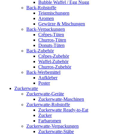
Bubble Waffel / Egg Nugg
Back-Rohstoffe
Teigmischungen
Aromen
Gewürze & Mischungen
Back-Verpackungen
Crêpes-Tüten
Churros-Tüten
Donuts-Tüten
Back-Zubehör
Crêpes-Zubehör
Waffel-Zubehör
Churros-Zubehör
Back-Werbemittel
Aufkleber
Poster
Zucker­watte
Zuckerwatte-Geräte
Zuckerwatte-Maschinen
Zuckerwatte-Rohstoffe
Zuckerwatte Ready-to-Eat
Zucker
Farbaromen
Zuckerwatte-Verpackungen
Zuckerwatte-Stäbe