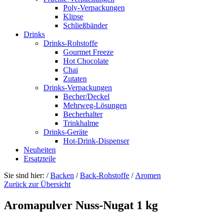
Poly-Verpackungen
Klipse
Schließbänder
Drinks
Drinks-Rohstoffe
Gourmet Freeze
Hot Chocolate
Chai
Zutaten
Drinks-Verpackungen
Becher/Deckel
Mehrweg-Lösungen
Becherhalter
Trinkhalme
Drinks-Geräte
Hot-Drink-Dispenser
Neuheiten
Ersatzteile
Sie sind hier:
/
Backen
/
Back-Rohstoffe
/
Aromen
Zurück zur Übersicht
Aromapulver Nuss-Nugat 1 kg