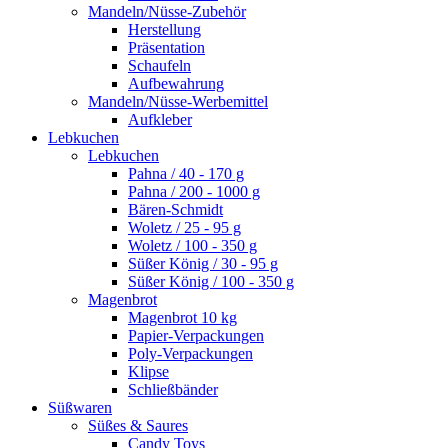
Mandeln/Nüsse-Zubehör
Herstellung
Präsentation
Schaufeln
Aufbewahrung
Mandeln/Nüsse-Werbemittel
Aufkleber
Lebkuchen
Lebkuchen
Pahna / 40 - 170 g
Pahna / 200 - 1000 g
Bären-Schmidt
Woletz / 25 - 95 g
Woletz / 100 - 350 g
Süßer König / 30 - 95 g
Süßer König / 100 - 350 g
Magenbrot
Magenbrot 10 kg
Papier-Verpackungen
Poly-Verpackungen
Klipse
Schließbänder
Süßwaren
Süßes & Saures
Candy Toys