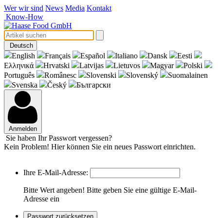
Wer wir sind
News
Media
Kontakt
Know-How
Deutsch
English
Français
Español
Italiano
Dansk
Eesti
Eλληνικά
Hrvatski
Latvijas
Lietuvos
Magyar
Polski
Português
Românesc
Slovenski
Slovenský
Suomalainen
Svenska
Český
Български
Anmelden
Sie haben Ihr Passwort vergessen?
Kein Problem! Hier können Sie ein neues Passwort einrichten.
Ihre E-Mail-Adresse:
Bitte Wert angeben!
Bitte geben Sie eine gültige E-Mail-
Adresse ein
Passwort zurücksetzen