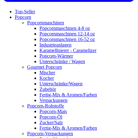
Top-Seller
Popcorn
Popcornmaschinen
Popcornmaschinen 4-8 oz
Popcornmaschinen 12-14 oz
Popcornmaschinen 16-52 oz
Industrieanlagen
Karamellisierer - Caramelizer
Popcorn-Wärmer
Unterschränke / Wagen
Gourmet Popcorn
Mischer
Kocher
Unterschränke/Wagen
Zubehör
Fertig-Mix & Aromen/Farben
Verpackungen
Popcorn-Rohstoffe
Popcorn-Mais
Popcorn-Öl
Zucker/Salz
Fertig-Mix & Aromen/Farben
Popcorn-Verpackungen