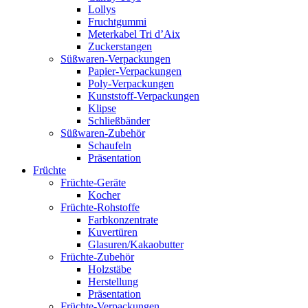
Lollys
Fruchtgummi
Meterkabel Tri d’Aix
Zuckerstangen
Süßwaren-Verpackungen
Papier-Verpackungen
Poly-Verpackungen
Kunststoff-Verpackungen
Klipse
Schließbänder
Süßwaren-Zubehör
Schaufeln
Präsentation
Früchte
Früchte-Geräte
Kocher
Früchte-Rohstoffe
Farbkonzentrate
Kuvertüren
Glasuren/Kakaobutter
Früchte-Zubehör
Holzstäbe
Herstellung
Präsentation
Früchte-Verpackungen