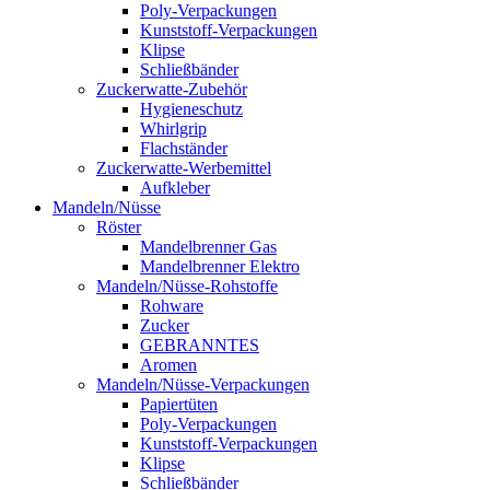
Poly-Verpackungen
Kunststoff-Verpackungen
Klipse
Schließbänder
Zuckerwatte-Zubehör
Hygieneschutz
Whirlgrip
Flachständer
Zuckerwatte-Werbemittel
Aufkleber
Mandeln/Nüsse
Röster
Mandelbrenner Gas
Mandelbrenner Elektro
Mandeln/Nüsse-Rohstoffe
Rohware
Zucker
GEBRANNTES
Aromen
Mandeln/Nüsse-Verpackungen
Papiertüten
Poly-Verpackungen
Kunststoff-Verpackungen
Klipse
Schließbänder