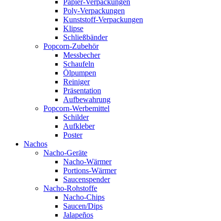
Papier-Verpackungen
Poly-Verpackungen
Kunststoff-Verpackungen
Klipse
Schließbänder
Popcorn-Zubehör
Messbecher
Schaufeln
Ölpumpen
Reiniger
Präsentation
Aufbewahrung
Popcorn-Werbemittel
Schilder
Aufkleber
Poster
Nachos
Nacho-Geräte
Nacho-Wärmer
Portions-Wärmer
Saucenspender
Nacho-Rohstoffe
Nacho-Chips
Saucen/Dips
Jalapeños