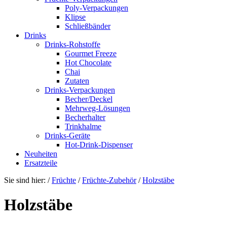
Poly-Verpackungen
Klipse
Schließbänder
Drinks
Drinks-Rohstoffe
Gourmet Freeze
Hot Chocolate
Chai
Zutaten
Drinks-Verpackungen
Becher/Deckel
Mehrweg-Lösungen
Becherhalter
Trinkhalme
Drinks-Geräte
Hot-Drink-Dispenser
Neuheiten
Ersatzteile
Sie sind hier:
/
Früchte
/
Früchte-Zubehör
/
Holzstäbe
Holzstäbe