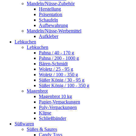
Mandeln/Nüsse-Zubehör
Herstellung
Präsentation
Schaufeln
Aufbewahrung
Mandeln/Nüsse-Werbemittel
Aufkleber
Lebkuchen
Lebkuchen
Pahna / 40 - 170 g
Pahna / 200 - 1000 g
Bären-Schmidt
Woletz / 25 - 95 g
Woletz / 100 - 350 g
Süßer König / 30 - 95 g
Süßer König / 100 - 350 g
Magenbrot
Magenbrot 10 kg
Papier-Verpackungen
Poly-Verpackungen
Klipse
Schließbänder
Süßwaren
Süßes & Saures
Candy Toys