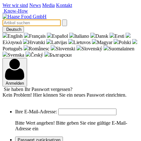
Wer wir sind
News
Media
Kontakt
Know-How
Deutsch
English
Français
Español
Italiano
Dansk
Eesti
Eλληνικά
Hrvatski
Latvijas
Lietuvos
Magyar
Polski
Português
Românesc
Slovenski
Slovenský
Suomalainen
Svenska
Český
Български
Anmelden
Sie haben Ihr Passwort vergessen?
Kein Problem! Hier können Sie ein neues Passwort einrichten.
Ihre E-Mail-Adresse:
Bitte Wert angeben!
Bitte geben Sie eine gültige E-Mail-
Adresse ein
Passwort zurücksetzen