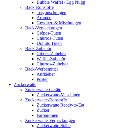
Bubble Waffel / Egg Nugg
Back-Rohstoffe
Teigmischungen
Aromen
Gewürze & Mischungen
Back-Verpackungen
Crêpes-Tüten
Churros-Tüten
Donuts-Tüten
Back-Zubehör
Crêpes-Zubehör
Waffel-Zubehör
Churros-Zubehör
Back-Werbemittel
Aufkleber
Poster
Zucker­watte
Zuckerwatte-Geräte
Zuckerwatte-Maschinen
Zuckerwatte-Rohstoffe
Zuckerwatte Ready-to-Eat
Zucker
Farbaromen
Zuckerwatte-Verpackungen
Zuckerwatte-Stäbe