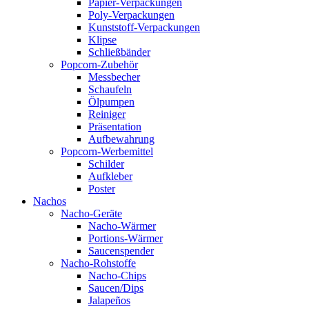
Papier-Verpackungen
Poly-Verpackungen
Kunststoff-Verpackungen
Klipse
Schließbänder
Popcorn-Zubehör
Messbecher
Schaufeln
Ölpumpen
Reiniger
Präsentation
Aufbewahrung
Popcorn-Werbemittel
Schilder
Aufkleber
Poster
Nachos
Nacho-Geräte
Nacho-Wärmer
Portions-Wärmer
Saucenspender
Nacho-Rohstoffe
Nacho-Chips
Saucen/Dips
Jalapeños