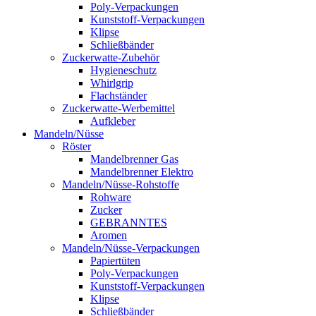
Poly-Verpackungen
Kunststoff-Verpackungen
Klipse
Schließbänder
Zuckerwatte-Zubehör
Hygieneschutz
Whirlgrip
Flachständer
Zuckerwatte-Werbemittel
Aufkleber
Mandeln/Nüsse
Röster
Mandelbrenner Gas
Mandelbrenner Elektro
Mandeln/Nüsse-Rohstoffe
Rohware
Zucker
GEBRANNTES
Aromen
Mandeln/Nüsse-Verpackungen
Papiertüten
Poly-Verpackungen
Kunststoff-Verpackungen
Klipse
Schließbänder