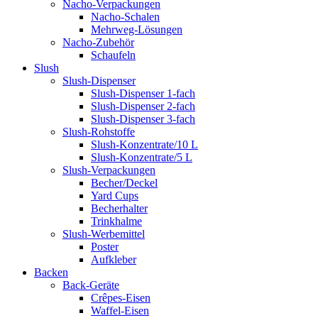
Nacho-Verpackungen
Nacho-Schalen
Mehrweg-Lösungen
Nacho-Zubehör
Schaufeln
Slush
Slush-Dispenser
Slush-Dispenser 1-fach
Slush-Dispenser 2-fach
Slush-Dispenser 3-fach
Slush-Rohstoffe
Slush-Konzentrate/10 L
Slush-Konzentrate/5 L
Slush-Verpackungen
Becher/Deckel
Yard Cups
Becherhalter
Trinkhalme
Slush-Werbemittel
Poster
Aufkleber
Backen
Back-Geräte
Crêpes-Eisen
Waffel-Eisen