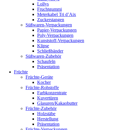
Lollys
Fruchtgummi
Meterkabel Tri d’Aix
Zuckerstangen
Süßwaren-Verpackungen
Papier-Verpackungen
Poly-Verpackungen
Kunststoff-Verpackungen
Klipse
Schließbänder
Süßwaren-Zubehör
Schaufeln
Präsentation
Früchte
Früchte-Geräte
Kocher
Früchte-Rohstoffe
Farbkonzentrate
Kuvertüren
Glasuren/Kakaobutter
Früchte-Zubehör
Holzstäbe
Herstellung
Präsentation
Früchte-Verpackungen