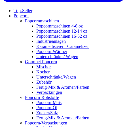
Top-Seller
Popcorn
Popcornmaschinen
Popcornmaschinen 4-8 oz
Popcornmaschinen 12-14 oz
Popcornmaschinen 16-52 oz
Industrieanlagen
Karamellisierer - Caramelizer
Popcorn-Wärmer
Unterschränke / Wagen
Gourmet Popcorn
Mischer
Kocher
Unterschränke/Wagen
Zubehör
Fertig-Mix & Aromen/Farben
Verpackungen
Popcorn-Rohstoffe
Popcorn-Mais
Popcorn-Öl
Zucker/Salz
Fertig-Mix & Aromen/Farben
Popcorn-Verpackungen