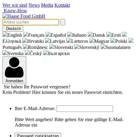
Wer wir sind
News
Media
Kontakt
Know-How
Deutsch
English
Français
Español
Italiano
Dansk
Eesti
Eλληνικά
Hrvatski
Latvijas
Lietuvos
Magyar
Polski
Português
Românesc
Slovenski
Slovenský
Suomalainen
Svenska
Český
Български
Anmelden
Sie haben Ihr Passwort vergessen?
Kein Problem! Hier können Sie ein neues Passwort einrichten.
Ihre E-Mail-Adresse:
Bitte Wert angeben!
Bitte geben Sie eine gültige E-Mail-
Adresse ein
Passwort zurücksetzen