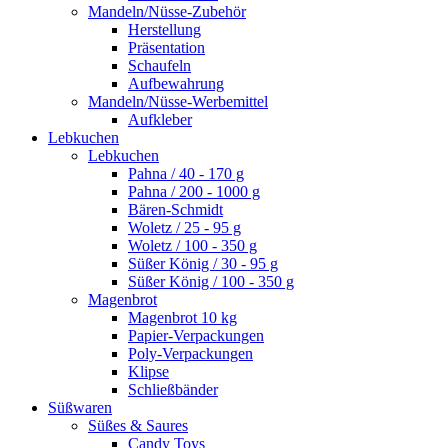
Mandeln/Nüsse-Zubehör
Herstellung
Präsentation
Schaufeln
Aufbewahrung
Mandeln/Nüsse-Werbemittel
Aufkleber
Lebkuchen
Lebkuchen
Pahna / 40 - 170 g
Pahna / 200 - 1000 g
Bären-Schmidt
Woletz / 25 - 95 g
Woletz / 100 - 350 g
Süßer König / 30 - 95 g
Süßer König / 100 - 350 g
Magenbrot
Magenbrot 10 kg
Papier-Verpackungen
Poly-Verpackungen
Klipse
Schließbänder
Süßwaren
Süßes & Saures
Candy Toys