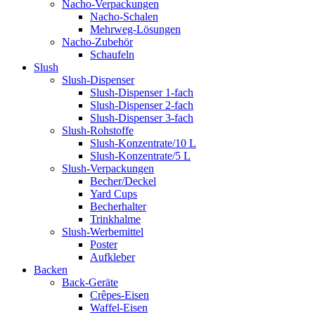
Nacho-Verpackungen
Nacho-Schalen
Mehrweg-Lösungen
Nacho-Zubehör
Schaufeln
Slush
Slush-Dispenser
Slush-Dispenser 1-fach
Slush-Dispenser 2-fach
Slush-Dispenser 3-fach
Slush-Rohstoffe
Slush-Konzentrate/10 L
Slush-Konzentrate/5 L
Slush-Verpackungen
Becher/Deckel
Yard Cups
Becherhalter
Trinkhalme
Slush-Werbemittel
Poster
Aufkleber
Backen
Back-Geräte
Crêpes-Eisen
Waffel-Eisen