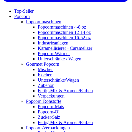
Top-Seller
Popcorn
Popcornmaschinen
Popcornmaschinen 4-8 oz
Popcornmaschinen 12-14 oz
Popcornmaschinen 16-52 oz
Industrieanlagen
Karamellisierer - Caramelizer
Popcorn-Wärmer
Unterschränke / Wagen
Gourmet Popcorn
Mischer
Kocher
Unterschränke/Wagen
Zubehör
Fertig-Mix & Aromen/Farben
Verpackungen
Popcorn-Rohstoffe
Popcorn-Mais
Popcorn-Öl
Zucker/Salz
Fertig-Mix & Aromen/Farben
Popcorn-Verpackungen