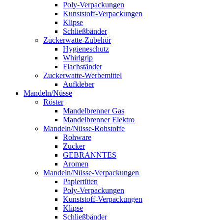
Poly-Verpackungen
Kunststoff-Verpackungen
Klipse
Schließbänder
Zuckerwatte-Zubehör
Hygieneschutz
Whirlgrip
Flachständer
Zuckerwatte-Werbemittel
Aufkleber
Mandeln/Nüsse
Röster
Mandelbrenner Gas
Mandelbrenner Elektro
Mandeln/Nüsse-Rohstoffe
Rohware
Zucker
GEBRANNTES
Aromen
Mandeln/Nüsse-Verpackungen
Papiertüten
Poly-Verpackungen
Kunststoff-Verpackungen
Klipse
Schließbänder