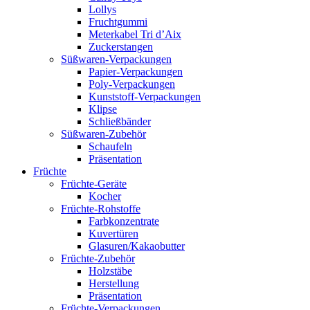
Lollys
Fruchtgummi
Meterkabel Tri d’Aix
Zuckerstangen
Süßwaren-Verpackungen
Papier-Verpackungen
Poly-Verpackungen
Kunststoff-Verpackungen
Klipse
Schließbänder
Süßwaren-Zubehör
Schaufeln
Präsentation
Früchte
Früchte-Geräte
Kocher
Früchte-Rohstoffe
Farbkonzentrate
Kuvertüren
Glasuren/Kakaobutter
Früchte-Zubehör
Holzstäbe
Herstellung
Präsentation
Früchte-Verpackungen