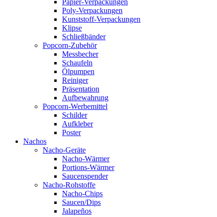
Papier-Verpackungen
Poly-Verpackungen
Kunststoff-Verpackungen
Klipse
Schließbänder
Popcorn-Zubehör
Messbecher
Schaufeln
Ölpumpen
Reiniger
Präsentation
Aufbewahrung
Popcorn-Werbemittel
Schilder
Aufkleber
Poster
Nachos
Nacho-Geräte
Nacho-Wärmer
Portions-Wärmer
Saucenspender
Nacho-Rohstoffe
Nacho-Chips
Saucen/Dips
Jalapeños