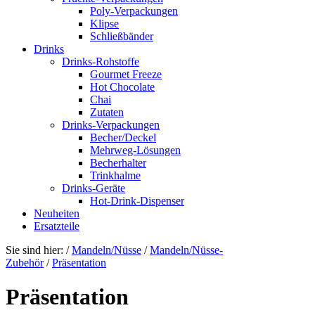
Poly-Verpackungen
Klipse
Schließbänder
Drinks
Drinks-Rohstoffe
Gourmet Freeze
Hot Chocolate
Chai
Zutaten
Drinks-Verpackungen
Becher/Deckel
Mehrweg-Lösungen
Becherhalter
Trinkhalme
Drinks-Geräte
Hot-Drink-Dispenser
Neuheiten
Ersatzteile
Sie sind hier:
/
Mandeln/Nüsse
/
Mandeln/Nüsse-
Zubehör
/
Präsentation
Präsentation