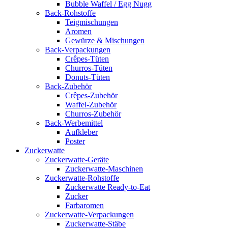
Bubble Waffel / Egg Nugg
Back-Rohstoffe
Teigmischungen
Aromen
Gewürze & Mischungen
Back-Verpackungen
Crêpes-Tüten
Churros-Tüten
Donuts-Tüten
Back-Zubehör
Crêpes-Zubehör
Waffel-Zubehör
Churros-Zubehör
Back-Werbemittel
Aufkleber
Poster
Zucker­watte
Zuckerwatte-Geräte
Zuckerwatte-Maschinen
Zuckerwatte-Rohstoffe
Zuckerwatte Ready-to-Eat
Zucker
Farbaromen
Zuckerwatte-Verpackungen
Zuckerwatte-Stäbe