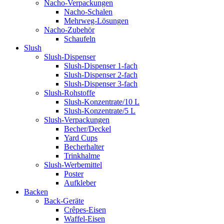
Nacho-Verpackungen
Nacho-Schalen
Mehrweg-Lösungen
Nacho-Zubehör
Schaufeln
Slush
Slush-Dispenser
Slush-Dispenser 1-fach
Slush-Dispenser 2-fach
Slush-Dispenser 3-fach
Slush-Rohstoffe
Slush-Konzentrate/10 L
Slush-Konzentrate/5 L
Slush-Verpackungen
Becher/Deckel
Yard Cups
Becherhalter
Trinkhalme
Slush-Werbemittel
Poster
Aufkleber
Backen
Back-Geräte
Crêpes-Eisen
Waffel-Eisen