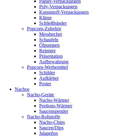
Papier-Verpackungen
Poly-Verpackungen
Kunststoff-Verpackungen
Klipse
Schließbänder
Popcorn-Zubehör
Messbecher
Schaufeln
Ölpumpen
Reiniger
Präsentation
Aufbewahrung
Popcorn-Werbemittel
Schilder
Aufkleber
Poster
Nachos
Nacho-Geräte
Nacho-Wärmer
Portions-Wärmer
Saucenspender
Nacho-Rohstoffe
Nacho-Chips
Saucen/Dips
Jalapeños