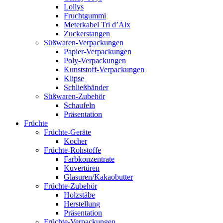
Lollys
Fruchtgummi
Meterkabel Tri d’Aix
Zuckerstangen
Süßwaren-Verpackungen
Papier-Verpackungen
Poly-Verpackungen
Kunststoff-Verpackungen
Klipse
Schließbänder
Süßwaren-Zubehör
Schaufeln
Präsentation
Früchte
Früchte-Geräte
Kocher
Früchte-Rohstoffe
Farbkonzentrate
Kuvertüren
Glasuren/Kakaobutter
Früchte-Zubehör
Holzstäbe
Herstellung
Präsentation
Früchte-Verpackungen