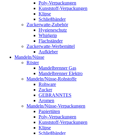
Poly-Verpackungen
Kunststoff-Verpackungen
Klipse
Schließbänder
Zuckerwatte-Zubehör
Hygieneschutz
Whirlgrip
Flachständer
Zuckerwatte-Werbemittel
Aufkleber
Mandeln/Nüsse
Röster
Mandelbrenner Gas
Mandelbrenner Elektro
Mandeln/Nüsse-Rohstoffe
Rohware
Zucker
GEBRANNTES
Aromen
Mandeln/Nüsse-Verpackungen
Papiertüten
Poly-Verpackungen
Kunststoff-Verpackungen
Klipse
Schließbänder