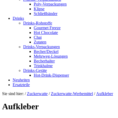
Poly-Verpackungen
Klipse
Schließbänder
Drinks
Drinks-Rohstoffe
Gourmet Freeze
Hot Chocolate
Chai
Zutaten
Drinks-Verpackungen
Becher/Deckel
Mehrweg-Lösungen
Becherhalter
Trinkhalme
Drinks-Geräte
Hot-Drink-Dispenser
Neuheiten
Ersatzteile
Sie sind hier:
/
Zuckerwatte
/
Zuckerwatte-Werbemittel
/
Aufkleber
Aufkleber