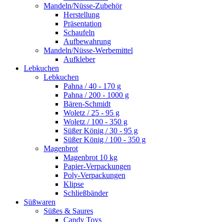
Mandeln/Nüsse-Zubehör
Herstellung
Präsentation
Schaufeln
Aufbewahrung
Mandeln/Nüsse-Werbemittel
Aufkleber
Lebkuchen
Lebkuchen
Pahna / 40 - 170 g
Pahna / 200 - 1000 g
Bären-Schmidt
Woletz / 25 - 95 g
Woletz / 100 - 350 g
Süßer König / 30 - 95 g
Süßer König / 100 - 350 g
Magenbrot
Magenbrot 10 kg
Papier-Verpackungen
Poly-Verpackungen
Klipse
Schließbänder
Süßwaren
Süßes & Saures
Candy Toys