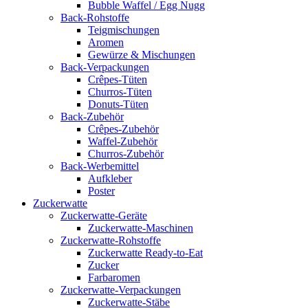
Bubble Waffel / Egg Nugg
Back-Rohstoffe
Teigmischungen
Aromen
Gewürze & Mischungen
Back-Verpackungen
Crêpes-Tüten
Churros-Tüten
Donuts-Tüten
Back-Zubehör
Crêpes-Zubehör
Waffel-Zubehör
Churros-Zubehör
Back-Werbemittel
Aufkleber
Poster
Zucker­watte
Zuckerwatte-Geräte
Zuckerwatte-Maschinen
Zuckerwatte-Rohstoffe
Zuckerwatte Ready-to-Eat
Zucker
Farbaromen
Zuckerwatte-Verpackungen
Zuckerwatte-Stäbe