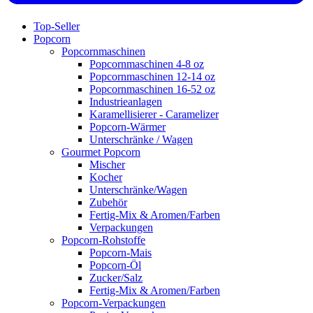
Top-Seller
Popcorn
Popcornmaschinen
Popcornmaschinen 4-8 oz
Popcornmaschinen 12-14 oz
Popcornmaschinen 16-52 oz
Industrieanlagen
Karamellisierer - Caramelizer
Popcorn-Wärmer
Unterschränke / Wagen
Gourmet Popcorn
Mischer
Kocher
Unterschränke/Wagen
Zubehör
Fertig-Mix & Aromen/Farben
Verpackungen
Popcorn-Rohstoffe
Popcorn-Mais
Popcorn-Öl
Zucker/Salz
Fertig-Mix & Aromen/Farben
Popcorn-Verpackungen