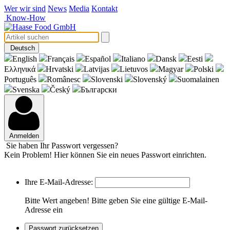
Wer wir sind
News
Media
Kontakt
Know-How
Deutsch
English
Français
Español
Italiano
Dansk
Eesti
Eλληνικά
Hrvatski
Latvijas
Lietuvos
Magyar
Polski
Português
Românesc
Slovenski
Slovenský
Suomalainen
Svenska
Český
Български
Anmelden
Sie haben Ihr Passwort vergessen?
Kein Problem! Hier können Sie ein neues Passwort einrichten.
Ihre E-Mail-Adresse:
Bitte Wert angeben!
Bitte geben Sie eine gültige E-Mail-
Adresse ein
Passwort zurücksetzen