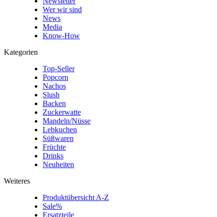
Newsletter
Wer wir sind
News
Media
Know-How
Kategorien
Top-Seller
Popcorn
Nachos
Slush
Backen
Zuckerwatte
Mandeln/Nüsse
Lebkuchen
Süßwaren
Früchte
Drinks
Neuheiten
Weiteres
Produktübersicht A-Z
Sale%
Ersatzteile