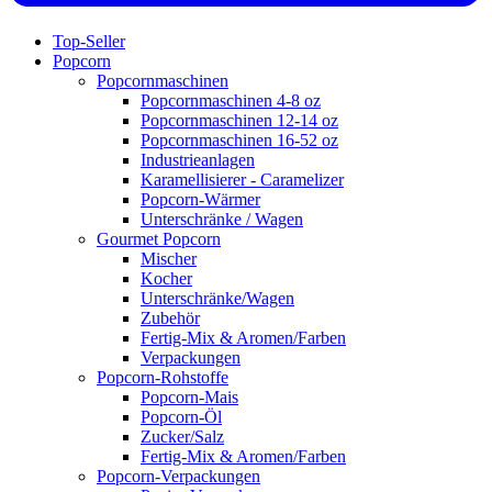
Top-Seller
Popcorn
Popcornmaschinen
Popcornmaschinen 4-8 oz
Popcornmaschinen 12-14 oz
Popcornmaschinen 16-52 oz
Industrieanlagen
Karamellisierer - Caramelizer
Popcorn-Wärmer
Unterschränke / Wagen
Gourmet Popcorn
Mischer
Kocher
Unterschränke/Wagen
Zubehör
Fertig-Mix & Aromen/Farben
Verpackungen
Popcorn-Rohstoffe
Popcorn-Mais
Popcorn-Öl
Zucker/Salz
Fertig-Mix & Aromen/Farben
Popcorn-Verpackungen