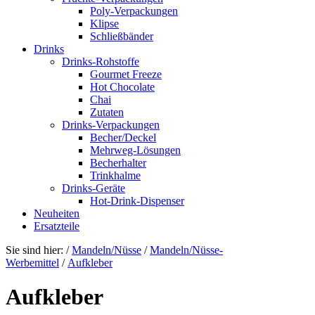
Poly-Verpackungen
Klipse
Schließbänder
Drinks
Drinks-Rohstoffe
Gourmet Freeze
Hot Chocolate
Chai
Zutaten
Drinks-Verpackungen
Becher/Deckel
Mehrweg-Lösungen
Becherhalter
Trinkhalme
Drinks-Geräte
Hot-Drink-Dispenser
Neuheiten
Ersatzteile
Sie sind hier:
/
Mandeln/Nüsse
/
Mandeln/Nüsse-
Werbemittel
/
Aufkleber
Aufkleber