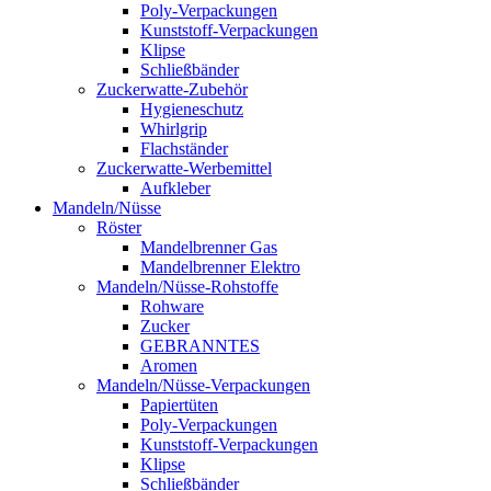
Poly-Verpackungen
Kunststoff-Verpackungen
Klipse
Schließbänder
Zuckerwatte-Zubehör
Hygieneschutz
Whirlgrip
Flachständer
Zuckerwatte-Werbemittel
Aufkleber
Mandeln/Nüsse
Röster
Mandelbrenner Gas
Mandelbrenner Elektro
Mandeln/Nüsse-Rohstoffe
Rohware
Zucker
GEBRANNTES
Aromen
Mandeln/Nüsse-Verpackungen
Papiertüten
Poly-Verpackungen
Kunststoff-Verpackungen
Klipse
Schließbänder