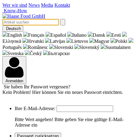
Wer wir sind
News
Media
Kontakt
Know-How
Deutsch
English
Français
Español
Italiano
Dansk
Eesti
Eλληνικά
Hrvatski
Latvijas
Lietuvos
Magyar
Polski
Português
Românesc
Slovenski
Slovenský
Suomalainen
Svenska
Český
Български
Anmelden
Sie haben Ihr Passwort vergessen?
Kein Problem! Hier können Sie ein neues Passwort einrichten.
Ihre E-Mail-Adresse:
Bitte Wert angeben!
Bitte geben Sie eine gültige E-Mail-
Adresse ein
Passwort zurücksetzen