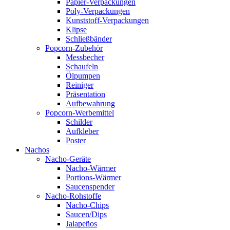
Papier-Verpackungen
Poly-Verpackungen
Kunststoff-Verpackungen
Klipse
Schließbänder
Popcorn-Zubehör
Messbecher
Schaufeln
Ölpumpen
Reiniger
Präsentation
Aufbewahrung
Popcorn-Werbemittel
Schilder
Aufkleber
Poster
Nachos
Nacho-Geräte
Nacho-Wärmer
Portions-Wärmer
Saucenspender
Nacho-Rohstoffe
Nacho-Chips
Saucen/Dips
Jalapeños