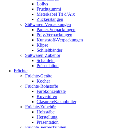
Lollys
Fruchtgummi
Meterkabel Tri d’Aix
Zuckerstangen
Süßwaren-Verpackungen
Papier-Verpackungen
Poly-Verpackungen
Kunststoff-Verpackungen
Klipse
Schließbänder
Süßwaren-Zubehör
Schaufeln
Präsentation
Früchte
Früchte-Geräte
Kocher
Früchte-Rohstoffe
Farbkonzentrate
Kuvertüren
Glasuren/Kakaobutter
Früchte-Zubehör
Holzstäbe
Herstellung
Präsentation
Früchte-Verpackungen