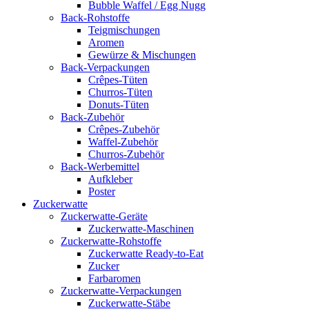
Bubble Waffel / Egg Nugg
Back-Rohstoffe
Teigmischungen
Aromen
Gewürze & Mischungen
Back-Verpackungen
Crêpes-Tüten
Churros-Tüten
Donuts-Tüten
Back-Zubehör
Crêpes-Zubehör
Waffel-Zubehör
Churros-Zubehör
Back-Werbemittel
Aufkleber
Poster
Zucker­watte
Zuckerwatte-Geräte
Zuckerwatte-Maschinen
Zuckerwatte-Rohstoffe
Zuckerwatte Ready-to-Eat
Zucker
Farbaromen
Zuckerwatte-Verpackungen
Zuckerwatte-Stäbe