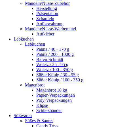
Mandeln/Nüsse-Zubehör
Herstellung
Präsentation
Schaufeln
Aufbewahrung
Mandeln/Nüsse-Werbemittel
Aufkleber
Lebkuchen
Lebkuchen
Pahna / 40 - 170 g
Pahna / 200 - 1000 g
Bären-Schmidt
Woletz / 25 - 95 g
Woletz / 100 - 350 g
Süßer König / 30 - 95 g
Süßer König / 100 - 350 g
Magenbrot
Magenbrot 10 kg
Papier-Verpackungen
Poly-Verpackungen
Klipse
Schließbänder
Süßwaren
Süßes & Saures
Candy Toys