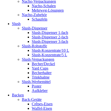
Nacho-Verpackungen
Nacho-Schalen
Mehrweg-Lösungen
Nacho-Zubehör
Schaufeln
Slush
Slush-Dispenser
Slush-Dispenser 1-fach
Slush-Dispenser 2-fach
Slush-Dispenser 3-fach
Slush-Rohstoffe
Slush-Konzentrate/10 L
Slush-Konzentrate/5 L
Slush-Verpackungen
Becher/Deckel
Yard Cups
Becherhalter
Trinkhalme
Slush-Werbemittel
Poster
Aufkleber
Backen
Back-Geräte
Crêpes-Eisen
Waffel-Eisen