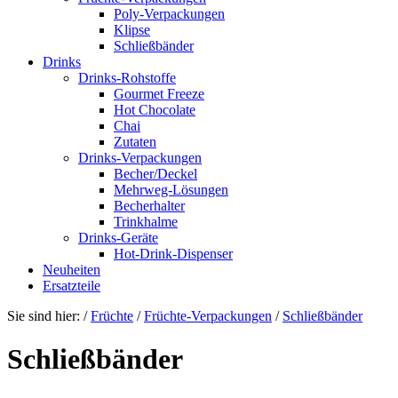
Poly-Verpackungen
Klipse
Schließbänder
Drinks
Drinks-Rohstoffe
Gourmet Freeze
Hot Chocolate
Chai
Zutaten
Drinks-Verpackungen
Becher/Deckel
Mehrweg-Lösungen
Becherhalter
Trinkhalme
Drinks-Geräte
Hot-Drink-Dispenser
Neuheiten
Ersatzteile
Sie sind hier:
/
Früchte
/
Früchte-Verpackungen
/
Schließbänder
Schließbänder