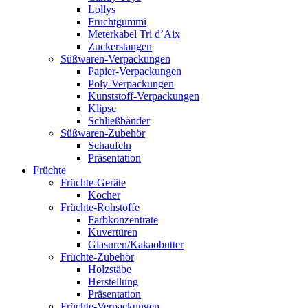
Lollys
Fruchtgummi
Meterkabel Tri d’Aix
Zuckerstangen
Süßwaren-Verpackungen
Papier-Verpackungen
Poly-Verpackungen
Kunststoff-Verpackungen
Klipse
Schließbänder
Süßwaren-Zubehör
Schaufeln
Präsentation
Früchte
Früchte-Geräte
Kocher
Früchte-Rohstoffe
Farbkonzentrate
Kuvertüren
Glasuren/Kakaobutter
Früchte-Zubehör
Holzstäbe
Herstellung
Präsentation
Früchte-Verpackungen