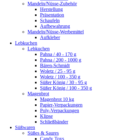
Mandeln/Nüsse-Zubehör
Herstellung
Präsentation
Schaufeln
Aufbewahrung
Mandeln/Nüsse-Werbemittel
Aufkleber
Lebkuchen
Lebkuchen
Pahna / 40 - 170 g
Pahna / 200 - 1000 g
Bären-Schmidt
Woletz / 25 - 95 g
Woletz / 100 - 350 g
Süßer König / 30 - 95 g
Süßer König / 100 - 350 g
Magenbrot
Magenbrot 10 kg
Papier-Verpackungen
Poly-Verpackungen
Klipse
Schließbänder
Süßwaren
Süßes & Saures
Candy Toys