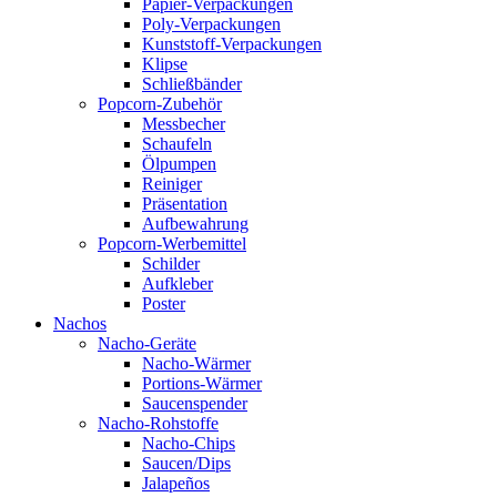
Papier-Verpackungen
Poly-Verpackungen
Kunststoff-Verpackungen
Klipse
Schließbänder
Popcorn-Zubehör
Messbecher
Schaufeln
Ölpumpen
Reiniger
Präsentation
Aufbewahrung
Popcorn-Werbemittel
Schilder
Aufkleber
Poster
Nachos
Nacho-Geräte
Nacho-Wärmer
Portions-Wärmer
Saucenspender
Nacho-Rohstoffe
Nacho-Chips
Saucen/Dips
Jalapeños