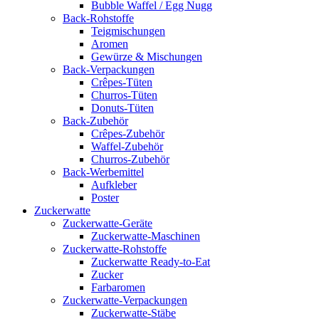
Bubble Waffel / Egg Nugg
Back-Rohstoffe
Teigmischungen
Aromen
Gewürze & Mischungen
Back-Verpackungen
Crêpes-Tüten
Churros-Tüten
Donuts-Tüten
Back-Zubehör
Crêpes-Zubehör
Waffel-Zubehör
Churros-Zubehör
Back-Werbemittel
Aufkleber
Poster
Zucker­watte
Zuckerwatte-Geräte
Zuckerwatte-Maschinen
Zuckerwatte-Rohstoffe
Zuckerwatte Ready-to-Eat
Zucker
Farbaromen
Zuckerwatte-Verpackungen
Zuckerwatte-Stäbe