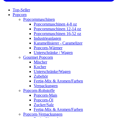
Top-Seller
Popcorn
Popcornmaschinen
Popcornmaschinen 4-8 oz
Popcornmaschinen 12-14 oz
Popcornmaschinen 16-52 oz
Industrieanlagen
Karamellisierer - Caramelizer
Popcorn-Wärmer
Unterschränke / Wagen
Gourmet Popcorn
Mischer
Kocher
Unterschränke/Wagen
Zubehör
Fertig-Mix & Aromen/Farben
Verpackungen
Popcorn-Rohstoffe
Popcorn-Mais
Popcorn-Öl
Zucker/Salz
Fertig-Mix & Aromen/Farben
Popcorn-Verpackungen