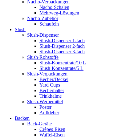
Nacho-Verpackungen
Nacho-Schalen
Mehrweg-Lösungen
Nacho-Zubehör
Schaufeln
Slush
Slush-Dispenser
Slush-Dispenser 1-fach
Slush-Dispenser 2-fach
Slush-Dispenser 3-fach
Slush-Rohstoffe
Slush-Konzentrate/10 L
Slush-Konzentrate/5 L
Slush-Verpackungen
Becher/Deckel
Yard Cups
Becherhalter
Trinkhalme
Slush-Werbemittel
Poster
Aufkleber
Backen
Back-Geräte
Crêpes-Eisen
Waffel-Eisen