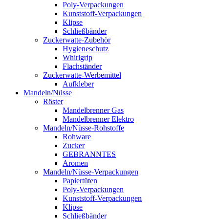
Poly-Verpackungen
Kunststoff-Verpackungen
Klipse
Schließbänder
Zuckerwatte-Zubehör
Hygieneschutz
Whirlgrip
Flachständer
Zuckerwatte-Werbemittel
Aufkleber
Mandeln/Nüsse
Röster
Mandelbrenner Gas
Mandelbrenner Elektro
Mandeln/Nüsse-Rohstoffe
Rohware
Zucker
GEBRANNTES
Aromen
Mandeln/Nüsse-Verpackungen
Papiertüten
Poly-Verpackungen
Kunststoff-Verpackungen
Klipse
Schließbänder