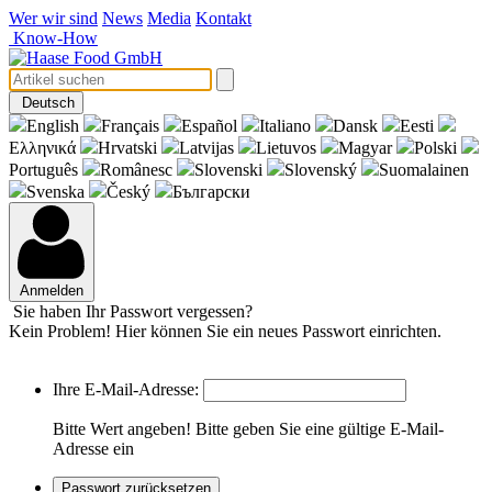
Wer wir sind
News
Media
Kontakt
Know-How
Deutsch
English
Français
Español
Italiano
Dansk
Eesti
Eλληνικά
Hrvatski
Latvijas
Lietuvos
Magyar
Polski
Português
Românesc
Slovenski
Slovenský
Suomalainen
Svenska
Český
Български
Anmelden
Sie haben Ihr Passwort vergessen?
Kein Problem! Hier können Sie ein neues Passwort einrichten.
Ihre E-Mail-Adresse:
Bitte Wert angeben!
Bitte geben Sie eine gültige E-Mail-
Adresse ein
Passwort zurücksetzen