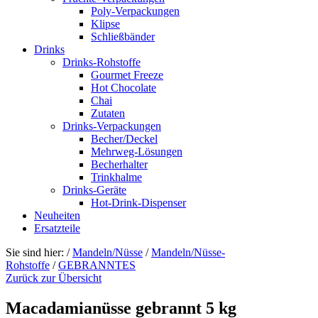
Poly-Verpackungen
Klipse
Schließbänder
Drinks
Drinks-Rohstoffe
Gourmet Freeze
Hot Chocolate
Chai
Zutaten
Drinks-Verpackungen
Becher/Deckel
Mehrweg-Lösungen
Becherhalter
Trinkhalme
Drinks-Geräte
Hot-Drink-Dispenser
Neuheiten
Ersatzteile
Sie sind hier:
/
Mandeln/Nüsse
/
Mandeln/Nüsse-
Rohstoffe
/
GEBRANNTES
Zurück zur Übersicht
Macadamianüsse gebrannt 5 kg