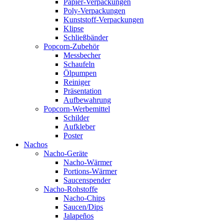
Papier-Verpackungen
Poly-Verpackungen
Kunststoff-Verpackungen
Klipse
Schließbänder
Popcorn-Zubehör
Messbecher
Schaufeln
Ölpumpen
Reiniger
Präsentation
Aufbewahrung
Popcorn-Werbemittel
Schilder
Aufkleber
Poster
Nachos
Nacho-Geräte
Nacho-Wärmer
Portions-Wärmer
Saucenspender
Nacho-Rohstoffe
Nacho-Chips
Saucen/Dips
Jalapeños