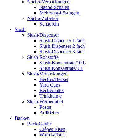
Nacho-Verpackungen
Nacho-Schalen
Mehrweg-Lösungen
Nacho-Zubehör
Schaufeln
Slush
Slush-Dispenser
Slush-Dispenser 1-fach
Slush-Dispenser 2-fach
Slush-Dispenser 3-fach
Slush-Rohstoffe
Slush-Konzentrate/10 L
Slush-Konzentrate/5 L
Slush-Verpackungen
Becher/Deckel
Yard Cups
Becherhalter
Trinkhalme
Slush-Werbemittel
Poster
Aufkleber
Backen
Back-Geräte
Crêpes-Eisen
Waffel-Eisen