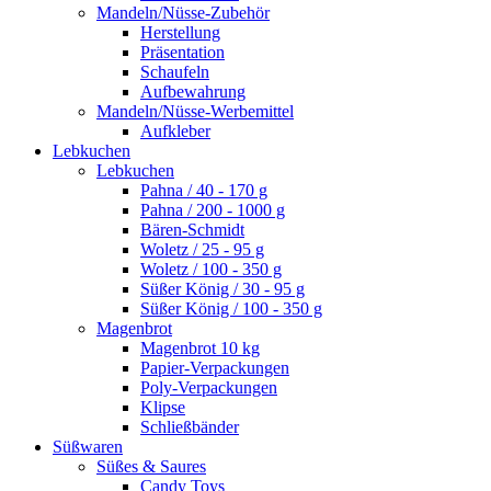
Mandeln/Nüsse-Zubehör
Herstellung
Präsentation
Schaufeln
Aufbewahrung
Mandeln/Nüsse-Werbemittel
Aufkleber
Lebkuchen
Lebkuchen
Pahna / 40 - 170 g
Pahna / 200 - 1000 g
Bären-Schmidt
Woletz / 25 - 95 g
Woletz / 100 - 350 g
Süßer König / 30 - 95 g
Süßer König / 100 - 350 g
Magenbrot
Magenbrot 10 kg
Papier-Verpackungen
Poly-Verpackungen
Klipse
Schließbänder
Süßwaren
Süßes & Saures
Candy Toys