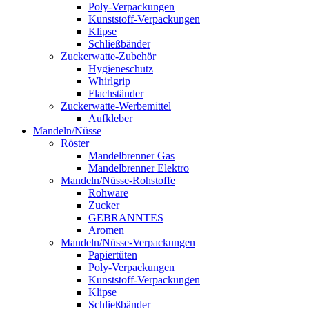
Poly-Verpackungen
Kunststoff-Verpackungen
Klipse
Schließbänder
Zuckerwatte-Zubehör
Hygieneschutz
Whirlgrip
Flachständer
Zuckerwatte-Werbemittel
Aufkleber
Mandeln/Nüsse
Röster
Mandelbrenner Gas
Mandelbrenner Elektro
Mandeln/Nüsse-Rohstoffe
Rohware
Zucker
GEBRANNTES
Aromen
Mandeln/Nüsse-Verpackungen
Papiertüten
Poly-Verpackungen
Kunststoff-Verpackungen
Klipse
Schließbänder