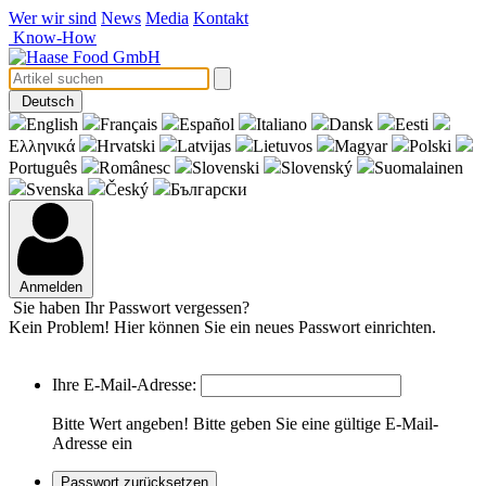
Wer wir sind
News
Media
Kontakt
Know-How
Deutsch
English
Français
Español
Italiano
Dansk
Eesti
Eλληνικά
Hrvatski
Latvijas
Lietuvos
Magyar
Polski
Português
Românesc
Slovenski
Slovenský
Suomalainen
Svenska
Český
Български
Anmelden
Sie haben Ihr Passwort vergessen?
Kein Problem! Hier können Sie ein neues Passwort einrichten.
Ihre E-Mail-Adresse:
Bitte Wert angeben!
Bitte geben Sie eine gültige E-Mail-
Adresse ein
Passwort zurücksetzen