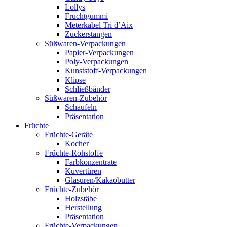
Lollys
Fruchtgummi
Meterkabel Tri d’Aix
Zuckerstangen
Süßwaren-Verpackungen
Papier-Verpackungen
Poly-Verpackungen
Kunststoff-Verpackungen
Klipse
Schließbänder
Süßwaren-Zubehör
Schaufeln
Präsentation
Früchte
Früchte-Geräte
Kocher
Früchte-Rohstoffe
Farbkonzentrate
Kuvertüren
Glasuren/Kakaobutter
Früchte-Zubehör
Holzstäbe
Herstellung
Präsentation
Früchte-Verpackungen