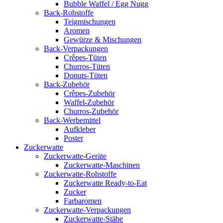
Bubble Waffel / Egg Nugg
Back-Rohstoffe
Teigmischungen
Aromen
Gewürze & Mischungen
Back-Verpackungen
Crêpes-Tüten
Churros-Tüten
Donuts-Tüten
Back-Zubehör
Crêpes-Zubehör
Waffel-Zubehör
Churros-Zubehör
Back-Werbemittel
Aufkleber
Poster
Zucker­watte
Zuckerwatte-Geräte
Zuckerwatte-Maschinen
Zuckerwatte-Rohstoffe
Zuckerwatte Ready-to-Eat
Zucker
Farbaromen
Zuckerwatte-Verpackungen
Zuckerwatte-Stäbe