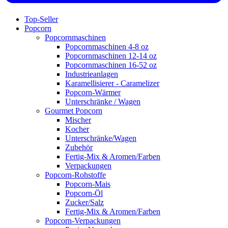
Top-Seller
Popcorn
Popcornmaschinen
Popcornmaschinen 4-8 oz
Popcornmaschinen 12-14 oz
Popcornmaschinen 16-52 oz
Industrieanlagen
Karamellisierer - Caramelizer
Popcorn-Wärmer
Unterschränke / Wagen
Gourmet Popcorn
Mischer
Kocher
Unterschränke/Wagen
Zubehör
Fertig-Mix & Aromen/Farben
Verpackungen
Popcorn-Rohstoffe
Popcorn-Mais
Popcorn-Öl
Zucker/Salz
Fertig-Mix & Aromen/Farben
Popcorn-Verpackungen