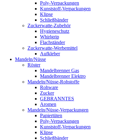
Poly-Verpackungen
Kunststoff-Verpackungen
Klipse
Schließbänder
Zuckerwatte-Zubehör
Hygieneschutz
Whirlgrip
Flachständer
Zuckerwatte-Werbemittel
Aufkleber
Mandeln/Nüsse
Röster
Mandelbrenner Gas
Mandelbrenner Elektro
Mandeln/Nüsse-Rohstoffe
Rohware
Zucker
GEBRANNTES
Aromen
Mandeln/Nüsse-Verpackungen
Papiertüten
Poly-Verpackungen
Kunststoff-Verpackungen
Klipse
Schließbänder