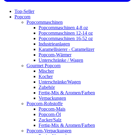
Top-Seller
Popcorn
Popcornmaschinen
Popcornmaschinen 4-8 oz
Popcornmaschinen 12-14 oz
Popcornmaschinen 16-52 oz
Industrieanlagen
Karamellisierer - Caramelizer
Popcorn-Wärmer
Unterschränke / Wagen
Gourmet Popcorn
Mischer
Kocher
Unterschränke/Wagen
Zubehör
Fertig-Mix & Aromen/Farben
Verpackungen
Popcorn-Rohstoffe
Popcorn-Mais
Popcorn-Öl
Zucker/Salz
Fertig-Mix & Aromen/Farben
Popcorn-Verpackungen