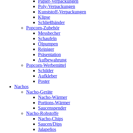
Papier-Verpackungen
Poly-Verpackungen
Kunststoff-Verpackungen
Klipse
Schließbänder
Popcorn-Zubehör
Messbecher
Schaufeln
Ölpumpen
Reiniger
Präsentation
Aufbewahrung
Popcorn-Werbemittel
Schilder
Aufkleber
Poster
Nachos
Nacho-Geräte
Nacho-Wärmer
Portions-Wärmer
Saucenspender
Nacho-Rohstoffe
Nacho-Chips
Saucen/Dips
Jalapeños