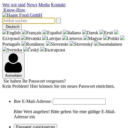
Wer wir sind
News
Media
Kontakt
Know-How
Deutsch
English
Français
Español
Italiano
Dansk
Eesti
Eλληνικά
Hrvatski
Latvijas
Lietuvos
Magyar
Polski
Português
Românesc
Slovenski
Slovenský
Suomalainen
Svenska
Český
Български
Anmelden
Sie haben Ihr Passwort vergessen?
Kein Problem! Hier können Sie ein neues Passwort einrichten.
Ihre E-Mail-Adresse:
Bitte Wert angeben!
Bitte geben Sie eine gültige E-Mail-
Adresse ein
Passwort zurücksetzen