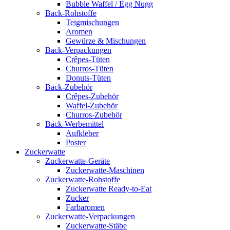
Bubble Waffel / Egg Nugg
Back-Rohstoffe
Teigmischungen
Aromen
Gewürze & Mischungen
Back-Verpackungen
Crêpes-Tüten
Churros-Tüten
Donuts-Tüten
Back-Zubehör
Crêpes-Zubehör
Waffel-Zubehör
Churros-Zubehör
Back-Werbemittel
Aufkleber
Poster
Zucker­watte
Zuckerwatte-Geräte
Zuckerwatte-Maschinen
Zuckerwatte-Rohstoffe
Zuckerwatte Ready-to-Eat
Zucker
Farbaromen
Zuckerwatte-Verpackungen
Zuckerwatte-Stäbe