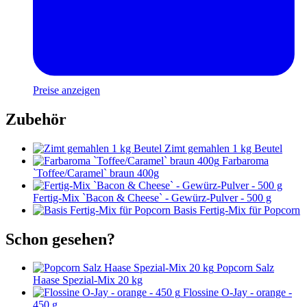
Preise anzeigen
Zubehör
Zimt gemahlen 1 kg Beutel
Farbaroma
`Toffee/Caramel` braun 400g
Fertig-Mix `Bacon & Cheese` - Gewürz-Pulver - 500 g
Basis Fertig-Mix für Popcorn
Schon gesehen?
Popcorn Salz
Haase Spezial-Mix 20 kg
Flossine O-Jay - orange -
450 g