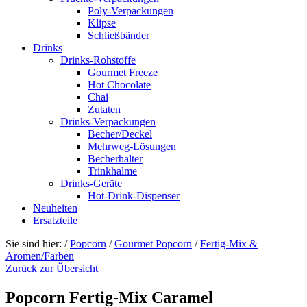
Poly-Verpackungen
Klipse
Schließbänder
Drinks
Drinks-Rohstoffe
Gourmet Freeze
Hot Chocolate
Chai
Zutaten
Drinks-Verpackungen
Becher/Deckel
Mehrweg-Lösungen
Becherhalter
Trinkhalme
Drinks-Geräte
Hot-Drink-Dispenser
Neuheiten
Ersatzteile
Sie sind hier:
/
Popcorn
/
Gourmet Popcorn
/
Fertig-Mix &
Aromen/Farben
Zurück zur Übersicht
Popcorn Fertig-Mix Caramel