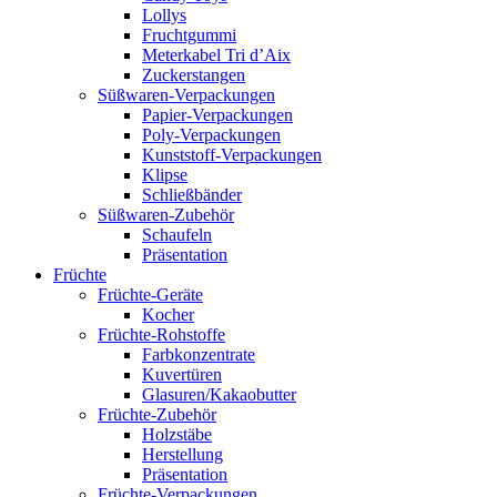
Lollys
Fruchtgummi
Meterkabel Tri d’Aix
Zuckerstangen
Süßwaren-Verpackungen
Papier-Verpackungen
Poly-Verpackungen
Kunststoff-Verpackungen
Klipse
Schließbänder
Süßwaren-Zubehör
Schaufeln
Präsentation
Früchte
Früchte-Geräte
Kocher
Früchte-Rohstoffe
Farbkonzentrate
Kuvertüren
Glasuren/Kakaobutter
Früchte-Zubehör
Holzstäbe
Herstellung
Präsentation
Früchte-Verpackungen