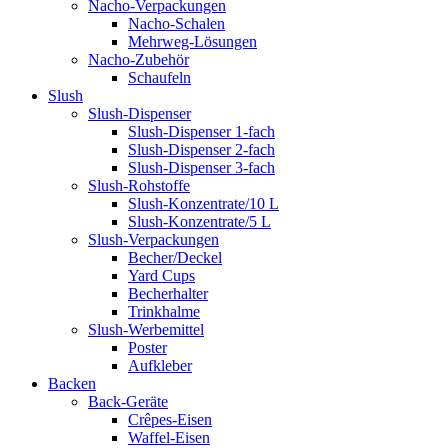
Nacho-Verpackungen
Nacho-Schalen
Mehrweg-Lösungen
Nacho-Zubehör
Schaufeln
Slush
Slush-Dispenser
Slush-Dispenser 1-fach
Slush-Dispenser 2-fach
Slush-Dispenser 3-fach
Slush-Rohstoffe
Slush-Konzentrate/10 L
Slush-Konzentrate/5 L
Slush-Verpackungen
Becher/Deckel
Yard Cups
Becherhalter
Trinkhalme
Slush-Werbemittel
Poster
Aufkleber
Backen
Back-Geräte
Crêpes-Eisen
Waffel-Eisen