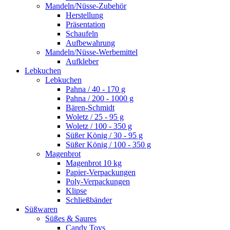
Mandeln/Nüsse-Zubehör
Herstellung
Präsentation
Schaufeln
Aufbewahrung
Mandeln/Nüsse-Werbemittel
Aufkleber
Lebkuchen
Lebkuchen
Pahna / 40 - 170 g
Pahna / 200 - 1000 g
Bären-Schmidt
Woletz / 25 - 95 g
Woletz / 100 - 350 g
Süßer König / 30 - 95 g
Süßer König / 100 - 350 g
Magenbrot
Magenbrot 10 kg
Papier-Verpackungen
Poly-Verpackungen
Klipse
Schließbänder
Süßwaren
Süßes & Saures
Candy Toys