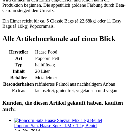
Produktion beginnen. Die appetitlich goldene Färbung durch Beta-
Carotin steigert den Umsatz.
Ein Eimer reicht für ca. 5 Classic Bags (á 22,68kg) oder 11 Easy
Bags (á 10kg) Popcornmais.
Alle Artikelmerkmale auf einen Blick
Hersteller
Haase Food
Art
Popcorn-Fett
Typ
halbflüssig
Inhalt
20 Liter
Behälter
Metalleimer
Besonderheiten
raffiniertes Palmöl aus nachhaltigem Anbau
Extras
lactosefrei, glutenfrei, vegetarisch und vegan
Kunden, die diesen Artikel gekauft haben, kauften
auch:
Popcorn Salz Haase Spezial-Mix 1 kg Beutel
Art. Nr.: 7014