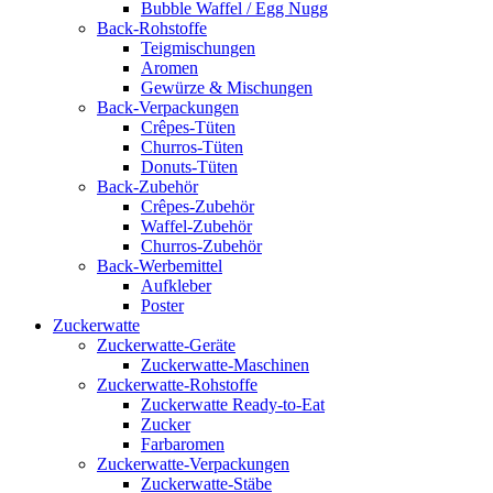
Bubble Waffel / Egg Nugg
Back-Rohstoffe
Teigmischungen
Aromen
Gewürze & Mischungen
Back-Verpackungen
Crêpes-Tüten
Churros-Tüten
Donuts-Tüten
Back-Zubehör
Crêpes-Zubehör
Waffel-Zubehör
Churros-Zubehör
Back-Werbemittel
Aufkleber
Poster
Zucker­watte
Zuckerwatte-Geräte
Zuckerwatte-Maschinen
Zuckerwatte-Rohstoffe
Zuckerwatte Ready-to-Eat
Zucker
Farbaromen
Zuckerwatte-Verpackungen
Zuckerwatte-Stäbe