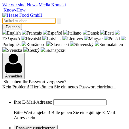
Wer wir sind
News
Media
Kontakt
Know-How
Deutsch
English
Français
Español
Italiano
Dansk
Eesti
Eλληνικά
Hrvatski
Latvijas
Lietuvos
Magyar
Polski
Português
Românesc
Slovenski
Slovenský
Suomalainen
Svenska
Český
Български
Anmelden
Sie haben Ihr Passwort vergessen?
Kein Problem! Hier können Sie ein neues Passwort einrichten.
Ihre E-Mail-Adresse:
Bitte Wert angeben!
Bitte geben Sie eine gültige E-Mail-
Adresse ein
Passwort zurücksetzen