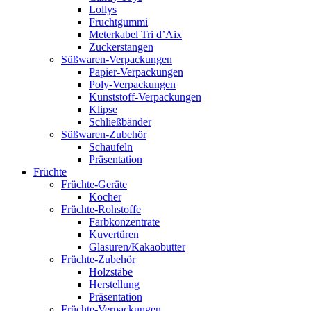
Lollys
Fruchtgummi
Meterkabel Tri d’Aix
Zuckerstangen
Süßwaren-Verpackungen
Papier-Verpackungen
Poly-Verpackungen
Kunststoff-Verpackungen
Klipse
Schließbänder
Süßwaren-Zubehör
Schaufeln
Präsentation
Früchte
Früchte-Geräte
Kocher
Früchte-Rohstoffe
Farbkonzentrate
Kuvertüren
Glasuren/Kakaobutter
Früchte-Zubehör
Holzstäbe
Herstellung
Präsentation
Früchte-Verpackungen