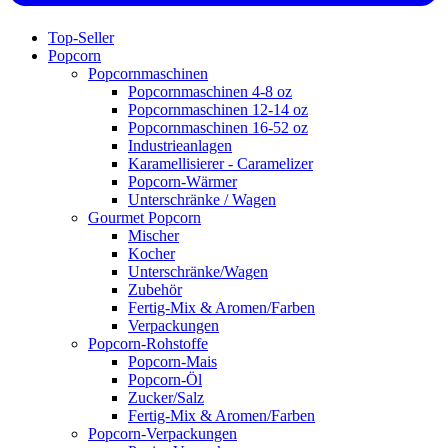
Top-Seller
Popcorn
Popcornmaschinen
Popcornmaschinen 4-8 oz
Popcornmaschinen 12-14 oz
Popcornmaschinen 16-52 oz
Industrieanlagen
Karamellisierer - Caramelizer
Popcorn-Wärmer
Unterschränke / Wagen
Gourmet Popcorn
Mischer
Kocher
Unterschränke/Wagen
Zubehör
Fertig-Mix & Aromen/Farben
Verpackungen
Popcorn-Rohstoffe
Popcorn-Mais
Popcorn-Öl
Zucker/Salz
Fertig-Mix & Aromen/Farben
Popcorn-Verpackungen