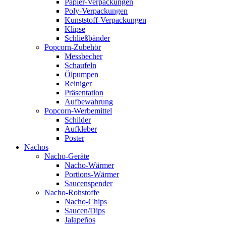
Papier-Verpackungen
Poly-Verpackungen
Kunststoff-Verpackungen
Klipse
Schließbänder
Popcorn-Zubehör
Messbecher
Schaufeln
Ölpumpen
Reiniger
Präsentation
Aufbewahrung
Popcorn-Werbemittel
Schilder
Aufkleber
Poster
Nachos
Nacho-Geräte
Nacho-Wärmer
Portions-Wärmer
Saucenspender
Nacho-Rohstoffe
Nacho-Chips
Saucen/Dips
Jalapeños