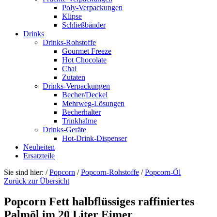
Poly-Verpackungen
Klipse
Schließbänder
Drinks
Drinks-Rohstoffe
Gourmet Freeze
Hot Chocolate
Chai
Zutaten
Drinks-Verpackungen
Becher/Deckel
Mehrweg-Lösungen
Becherhalter
Trinkhalme
Drinks-Geräte
Hot-Drink-Dispenser
Neuheiten
Ersatzteile
Sie sind hier:
/
Popcorn
/
Popcorn-Rohstoffe
/
Popcorn-Öl
Zurück zur Übersicht
Popcorn Fett halbflüssiges raffiniertes
Palmöl im 20 Liter Eimer