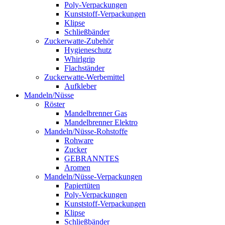
Poly-Verpackungen
Kunststoff-Verpackungen
Klipse
Schließbänder
Zuckerwatte-Zubehör
Hygieneschutz
Whirlgrip
Flachständer
Zuckerwatte-Werbemittel
Aufkleber
Mandeln/Nüsse
Röster
Mandelbrenner Gas
Mandelbrenner Elektro
Mandeln/Nüsse-Rohstoffe
Rohware
Zucker
GEBRANNTES
Aromen
Mandeln/Nüsse-Verpackungen
Papiertüten
Poly-Verpackungen
Kunststoff-Verpackungen
Klipse
Schließbänder