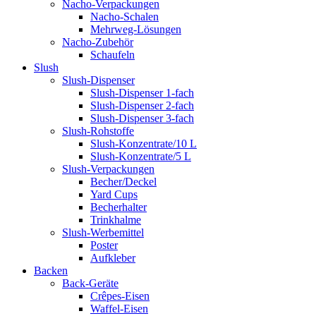
Nacho-Verpackungen
Nacho-Schalen
Mehrweg-Lösungen
Nacho-Zubehör
Schaufeln
Slush
Slush-Dispenser
Slush-Dispenser 1-fach
Slush-Dispenser 2-fach
Slush-Dispenser 3-fach
Slush-Rohstoffe
Slush-Konzentrate/10 L
Slush-Konzentrate/5 L
Slush-Verpackungen
Becher/Deckel
Yard Cups
Becherhalter
Trinkhalme
Slush-Werbemittel
Poster
Aufkleber
Backen
Back-Geräte
Crêpes-Eisen
Waffel-Eisen