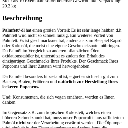
Mehr als 10 Exemplare sofort lieferbar
Gewicht inkl. Verpackung:
20.2 kg
Beschreibung
Palmfett/-öl
hat einen großen Vorteil: Es ist sehr lange haltbar, d.h.
Palmfett wird nicht so schnell ranzig. Ein weiterer Vorteil von
Palmfett: Es ist geschmacksneutral, anders als zum Beispiel Rapsöl
oder Kokosöl, die meist eine eigene Geschmacksnote mitbringen.
Da Palmöl im Vergleich zu anderen pflanzlichen Ölen
oxidationsstabiler ist, unterstützt es zudem den Erhalt des
einzigartigen Geschmacks Ihres Produkts. Der Geschmack Ihres
Popcorns und Ihrer Zutaten wird hervorgehoben.
Da Palmfett besonders hitzestabil ist, eignet es sich sehr gut zum
Backen, Braten, Frittieren und
natürlich zur Herstellung Ihres
leckeren Popcorns.
Und: Konsumenten, die sich vegan ernähren, werden es Ihnen
danken.
Im Gegensatz z.B. zum tropischen Kokosfett, welches einen
höheren Schmelzpunkt hat, muss unser Popcornfett aus raffiniertem
Palmöl
nicht
vor der Verarbeitung erwärmt werden. Die Ölpumpe
wird einfach in den Eimer eingelassen und schon kann die