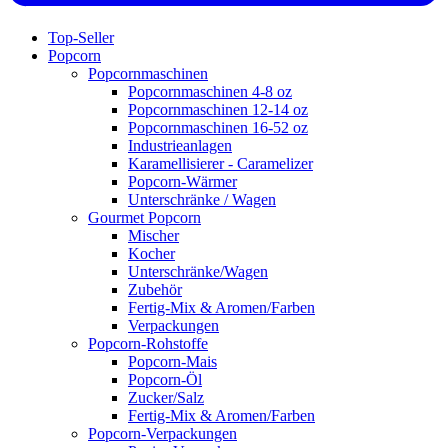
Top-Seller
Popcorn
Popcornmaschinen
Popcornmaschinen 4-8 oz
Popcornmaschinen 12-14 oz
Popcornmaschinen 16-52 oz
Industrieanlagen
Karamellisierer - Caramelizer
Popcorn-Wärmer
Unterschränke / Wagen
Gourmet Popcorn
Mischer
Kocher
Unterschränke/Wagen
Zubehör
Fertig-Mix & Aromen/Farben
Verpackungen
Popcorn-Rohstoffe
Popcorn-Mais
Popcorn-Öl
Zucker/Salz
Fertig-Mix & Aromen/Farben
Popcorn-Verpackungen