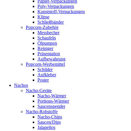
Papier-Verpackungen
Poly-Verpackungen
Kunststoff-Verpackungen
Klipse
Schließbänder
Popcorn-Zubehör
Messbecher
Schaufeln
Ölpumpen
Reiniger
Präsentation
Aufbewahrung
Popcorn-Werbemittel
Schilder
Aufkleber
Poster
Nachos
Nacho-Geräte
Nacho-Wärmer
Portions-Wärmer
Saucenspender
Nacho-Rohstoffe
Nacho-Chips
Saucen/Dips
Jalapeños