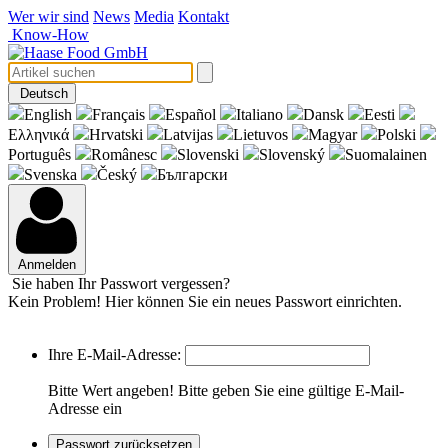
Wer wir sind
News
Media
Kontakt
Know-How
Deutsch
English
Français
Español
Italiano
Dansk
Eesti
Eλληνικά
Hrvatski
Latvijas
Lietuvos
Magyar
Polski
Português
Românesc
Slovenski
Slovenský
Suomalainen
Svenska
Český
Български
Anmelden
Sie haben Ihr Passwort vergessen?
Kein Problem! Hier können Sie ein neues Passwort einrichten.
Ihre E-Mail-Adresse:
Bitte Wert angeben!
Bitte geben Sie eine gültige E-Mail-
Adresse ein
Passwort zurücksetzen