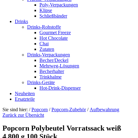
Poly-Verpackungen
Klipse
Schließbänder
Drinks
Drinks-Rohstoffe
Gourmet Freeze
Hot Chocolate
Chai
Zutaten
Drinks-Verpackungen
Becher/Deckel
Mehrweg-Lösungen
Becherhalter
Trinkhalme
Drinks-Geräte
Hot-Drink-Dispenser
Neuheiten
Ersatzteile
Sie sind hier:
/
Popcorn
/
Popcorn-Zubehör
/
Aufbewahrung
Zurück zur Übersicht
Popcorn Polybeutel Vorratssack weiß
4.800 g 100 Stück