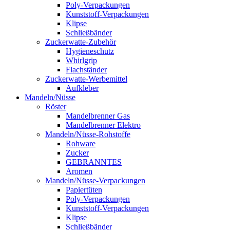
Poly-Verpackungen
Kunststoff-Verpackungen
Klipse
Schließbänder
Zuckerwatte-Zubehör
Hygieneschutz
Whirlgrip
Flachständer
Zuckerwatte-Werbemittel
Aufkleber
Mandeln/Nüsse
Röster
Mandelbrenner Gas
Mandelbrenner Elektro
Mandeln/Nüsse-Rohstoffe
Rohware
Zucker
GEBRANNTES
Aromen
Mandeln/Nüsse-Verpackungen
Papiertüten
Poly-Verpackungen
Kunststoff-Verpackungen
Klipse
Schließbänder