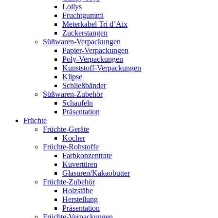
Lollys
Fruchtgummi
Meterkabel Tri d’Aix
Zuckerstangen
Süßwaren-Verpackungen
Papier-Verpackungen
Poly-Verpackungen
Kunststoff-Verpackungen
Klipse
Schließbänder
Süßwaren-Zubehör
Schaufeln
Präsentation
Früchte
Früchte-Geräte
Kocher
Früchte-Rohstoffe
Farbkonzentrate
Kuvertüren
Glasuren/Kakaobutter
Früchte-Zubehör
Holzstäbe
Herstellung
Präsentation
Früchte-Verpackungen