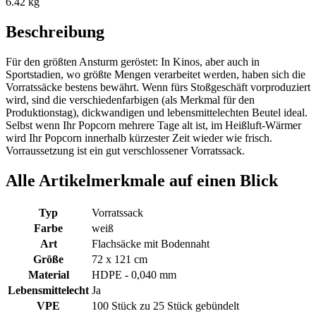
6.42 kg
Beschreibung
Für den größten Ansturm geröstet: In Kinos, aber auch in
Sportstadien, wo größte Mengen verarbeitet werden, haben sich die
Vorratssäcke bestens bewährt. Wenn fürs Stoßgeschäft vorproduziert
wird, sind die verschiedenfarbigen (als Merkmal für den
Produktionstag), dickwandigen und lebensmittelechten Beutel ideal.
Selbst wenn Ihr Popcorn mehrere Tage alt ist, im Heißluft-Wärmer
wird Ihr Popcorn innerhalb kürzester Zeit wieder wie frisch.
Vorraussetzung ist ein gut verschlossener Vorratssack.
Alle Artikelmerkmale auf einen Blick
Typ
Vorratssack
Farbe
weiß
Art
Flachsäcke mit Bodennaht
Größe
72 x 121 cm
Material
HDPE - 0,040 mm
Lebensmittelecht
Ja
VPE
100 Stück zu 25 Stück gebündelt