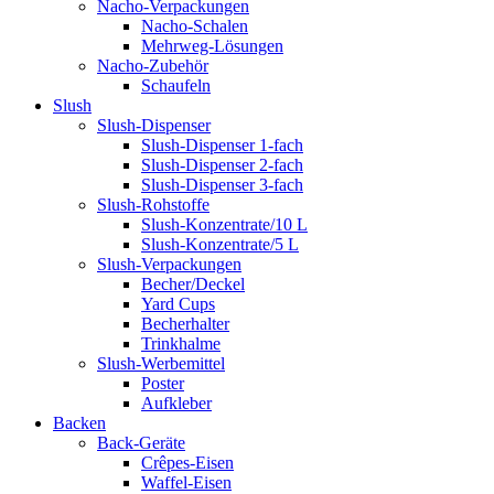
Nacho-Verpackungen
Nacho-Schalen
Mehrweg-Lösungen
Nacho-Zubehör
Schaufeln
Slush
Slush-Dispenser
Slush-Dispenser 1-fach
Slush-Dispenser 2-fach
Slush-Dispenser 3-fach
Slush-Rohstoffe
Slush-Konzentrate/10 L
Slush-Konzentrate/5 L
Slush-Verpackungen
Becher/Deckel
Yard Cups
Becherhalter
Trinkhalme
Slush-Werbemittel
Poster
Aufkleber
Backen
Back-Geräte
Crêpes-Eisen
Waffel-Eisen