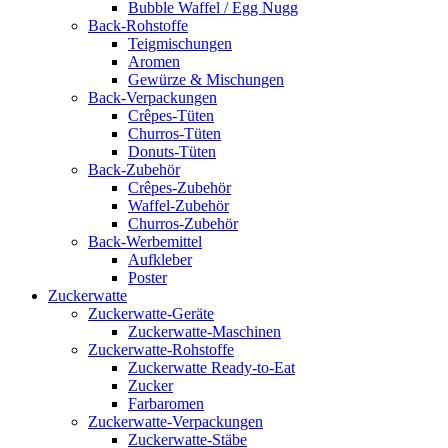
Bubble Waffel / Egg Nugg
Back-Rohstoffe
Teigmischungen
Aromen
Gewürze & Mischungen
Back-Verpackungen
Crêpes-Tüten
Churros-Tüten
Donuts-Tüten
Back-Zubehör
Crêpes-Zubehör
Waffel-Zubehör
Churros-Zubehör
Back-Werbemittel
Aufkleber
Poster
Zucker­watte
Zuckerwatte-Geräte
Zuckerwatte-Maschinen
Zuckerwatte-Rohstoffe
Zuckerwatte Ready-to-Eat
Zucker
Farbaromen
Zuckerwatte-Verpackungen
Zuckerwatte-Stäbe