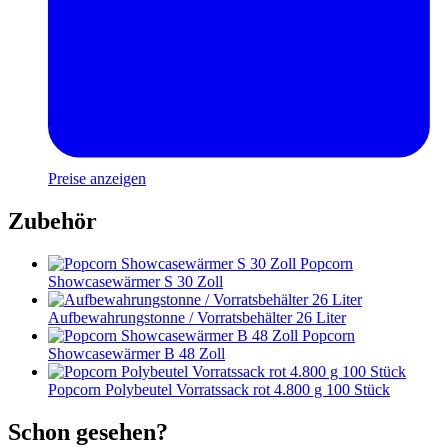
Preise anzeigen
Zubehör
Popcorn
Showcasewärmer S 30 Zoll
Aufbewahrungstonne / Vorratsbehälter 26 Liter
Popcorn
Showcasewärmer B 48 Zoll
Popcorn Polybeutel Vorratssack rot 4.800 g 100 Stück
Schon gesehen?