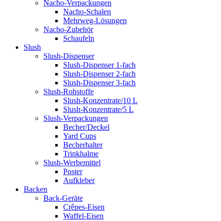
Nacho-Verpackungen
Nacho-Schalen
Mehrweg-Lösungen
Nacho-Zubehör
Schaufeln
Slush
Slush-Dispenser
Slush-Dispenser 1-fach
Slush-Dispenser 2-fach
Slush-Dispenser 3-fach
Slush-Rohstoffe
Slush-Konzentrate/10 L
Slush-Konzentrate/5 L
Slush-Verpackungen
Becher/Deckel
Yard Cups
Becherhalter
Trinkhalme
Slush-Werbemittel
Poster
Aufkleber
Backen
Back-Geräte
Crêpes-Eisen
Waffel-Eisen