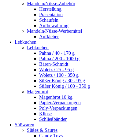
Mandeln/Nüsse-Zubehör
Herstellung
Präsentation
Schaufeln
Aufbewahrung
Mandeln/Nüsse-Werbemittel
Aufkleber
Lebkuchen
Lebkuchen
Pahna / 40 - 170 g
Pahna / 200 - 1000 g
Bären-Schmidt
Woletz / 25 - 95 g
Woletz / 100 - 350 g
Süßer König / 30 - 95 g
Süßer König / 100 - 350 g
Magenbrot
Magenbrot 10 kg
Papier-Verpackungen
Poly-Verpackungen
Klipse
Schließbänder
Süßwaren
Süßes & Saures
Candy Toys