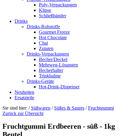
Poly-Verpackungen
Klipse
Schließbänder
Drinks
Drinks-Rohstoffe
Gourmet Freeze
Hot Chocolate
Chai
Zutaten
Drinks-Verpackungen
Becher/Deckel
Mehrweg-Lösungen
Becherhalter
Trinkhalme
Drinks-Geräte
Hot-Drink-Dispenser
Neuheiten
Ersatzteile
Sie sind hier:
/
Süßwaren
/
Süßes & Saures
/
Fruchtgummi
Zurück zur Übersicht
Fruchtgummi Erdbeeren - süß - 1kg
Beutel