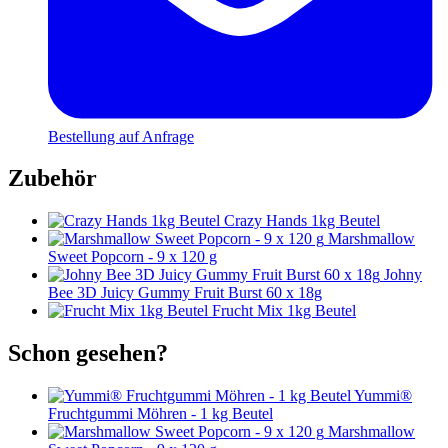
Bestellung auf Anfrage
Zubehör
Crazy Hands 1kg Beutel
Marshmallow
Sweet Popcorn - 9 x 120 g
Johny
Bee 3D Juicy Gummy Fruit Burst 60 x 18g
Frucht Mix 1kg Beutel
Schon gesehen?
Yummi®
Fruchtgummi Möhren - 1 kg Beutel
Marshmallow