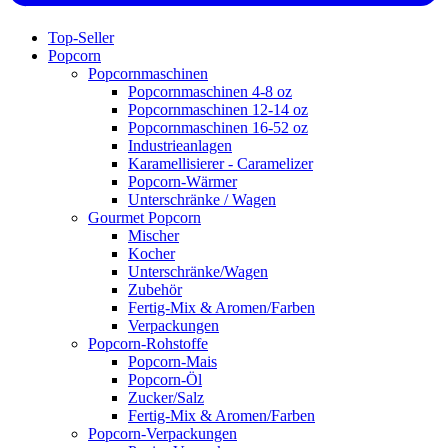
Top-Seller
Popcorn
Popcornmaschinen
Popcornmaschinen 4-8 oz
Popcornmaschinen 12-14 oz
Popcornmaschinen 16-52 oz
Industrieanlagen
Karamellisierer - Caramelizer
Popcorn-Wärmer
Unterschränke / Wagen
Gourmet Popcorn
Mischer
Kocher
Unterschränke/Wagen
Zubehör
Fertig-Mix & Aromen/Farben
Verpackungen
Popcorn-Rohstoffe
Popcorn-Mais
Popcorn-Öl
Zucker/Salz
Fertig-Mix & Aromen/Farben
Popcorn-Verpackungen