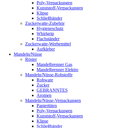
Poly-Verpackungen
Kunststoff-Verpackungen
Klipse
Schließbänder
Zuckerwatte-Zubehör
Hygieneschutz
Whirlgrip
Flachständer
Zuckerwatte-Werbemittel
Aufkleber
Mandeln/Nüsse
Röster
Mandelbrenner Gas
Mandelbrenner Elektro
Mandeln/Nüsse-Rohstoffe
Rohware
Zucker
GEBRANNTES
Aromen
Mandeln/Nüsse-Verpackungen
Papiertüten
Poly-Verpackungen
Kunststoff-Verpackungen
Klipse
Schließbänder