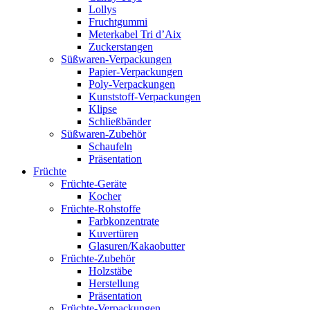
Lollys
Fruchtgummi
Meterkabel Tri d’Aix
Zuckerstangen
Süßwaren-Verpackungen
Papier-Verpackungen
Poly-Verpackungen
Kunststoff-Verpackungen
Klipse
Schließbänder
Süßwaren-Zubehör
Schaufeln
Präsentation
Früchte
Früchte-Geräte
Kocher
Früchte-Rohstoffe
Farbkonzentrate
Kuvertüren
Glasuren/Kakaobutter
Früchte-Zubehör
Holzstäbe
Herstellung
Präsentation
Früchte-Verpackungen