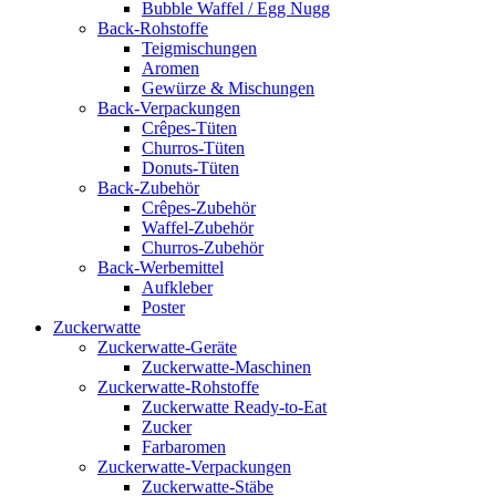
Bubble Waffel / Egg Nugg
Back-Rohstoffe
Teigmischungen
Aromen
Gewürze & Mischungen
Back-Verpackungen
Crêpes-Tüten
Churros-Tüten
Donuts-Tüten
Back-Zubehör
Crêpes-Zubehör
Waffel-Zubehör
Churros-Zubehör
Back-Werbemittel
Aufkleber
Poster
Zucker­watte
Zuckerwatte-Geräte
Zuckerwatte-Maschinen
Zuckerwatte-Rohstoffe
Zuckerwatte Ready-to-Eat
Zucker
Farbaromen
Zuckerwatte-Verpackungen
Zuckerwatte-Stäbe