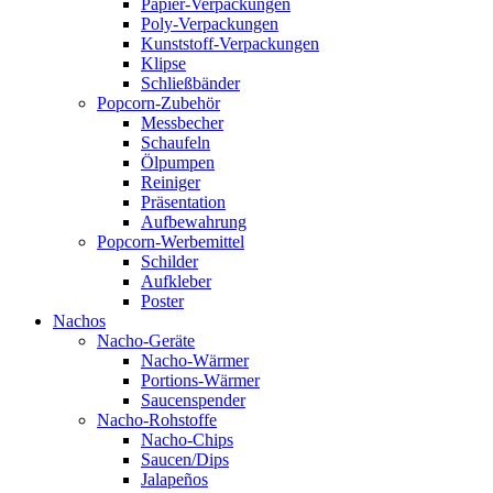
Papier-Verpackungen
Poly-Verpackungen
Kunststoff-Verpackungen
Klipse
Schließbänder
Popcorn-Zubehör
Messbecher
Schaufeln
Ölpumpen
Reiniger
Präsentation
Aufbewahrung
Popcorn-Werbemittel
Schilder
Aufkleber
Poster
Nachos
Nacho-Geräte
Nacho-Wärmer
Portions-Wärmer
Saucenspender
Nacho-Rohstoffe
Nacho-Chips
Saucen/Dips
Jalapeños