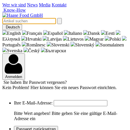
Wer wir sind
News
Media
Kontakt
Know-How
Deutsch
English
Français
Español
Italiano
Dansk
Eesti
Eλληνικά
Hrvatski
Latvijas
Lietuvos
Magyar
Polski
Português
Românesc
Slovenski
Slovenský
Suomalainen
Svenska
Český
Български
Anmelden
Sie haben Ihr Passwort vergessen?
Kein Problem! Hier können Sie ein neues Passwort einrichten.
Ihre E-Mail-Adresse:
Bitte Wert angeben!
Bitte geben Sie eine gültige E-Mail-
Adresse ein
Passwort zurücksetzen