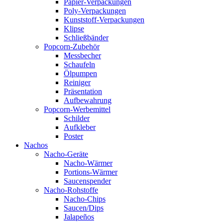
Papier-Verpackungen
Poly-Verpackungen
Kunststoff-Verpackungen
Klipse
Schließbänder
Popcorn-Zubehör
Messbecher
Schaufeln
Ölpumpen
Reiniger
Präsentation
Aufbewahrung
Popcorn-Werbemittel
Schilder
Aufkleber
Poster
Nachos
Nacho-Geräte
Nacho-Wärmer
Portions-Wärmer
Saucenspender
Nacho-Rohstoffe
Nacho-Chips
Saucen/Dips
Jalapeños