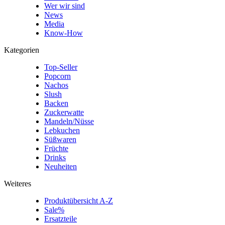
Wer wir sind
News
Media
Know-How
Kategorien
Top-Seller
Popcorn
Nachos
Slush
Backen
Zuckerwatte
Mandeln/Nüsse
Lebkuchen
Süßwaren
Früchte
Drinks
Neuheiten
Weiteres
Produktübersicht A-Z
Sale%
Ersatzteile