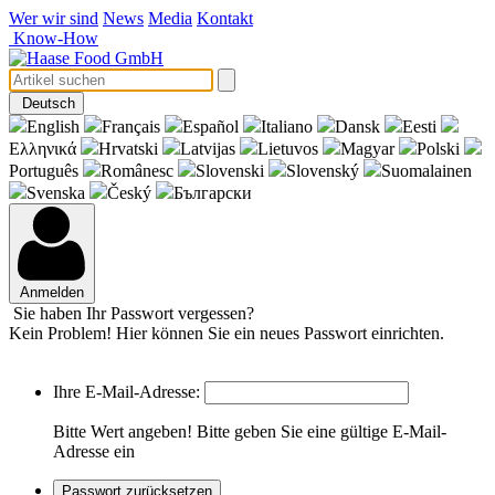
Wer wir sind
News
Media
Kontakt
Know-How
Deutsch
English
Français
Español
Italiano
Dansk
Eesti
Eλληνικά
Hrvatski
Latvijas
Lietuvos
Magyar
Polski
Português
Românesc
Slovenski
Slovenský
Suomalainen
Svenska
Český
Български
Anmelden
Sie haben Ihr Passwort vergessen?
Kein Problem! Hier können Sie ein neues Passwort einrichten.
Ihre E-Mail-Adresse:
Bitte Wert angeben!
Bitte geben Sie eine gültige E-Mail-
Adresse ein
Passwort zurücksetzen