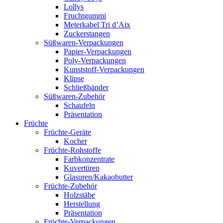
Lollys
Fruchtgummi
Meterkabel Tri d’Aix
Zuckerstangen
Süßwaren-Verpackungen
Papier-Verpackungen
Poly-Verpackungen
Kunststoff-Verpackungen
Klipse
Schließbänder
Süßwaren-Zubehör
Schaufeln
Präsentation
Früchte
Früchte-Geräte
Kocher
Früchte-Rohstoffe
Farbkonzentrate
Kuvertüren
Glasuren/Kakaobutter
Früchte-Zubehör
Holzstäbe
Herstellung
Präsentation
Früchte-Verpackungen