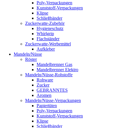
Poly-Verpackungen
Kunststoff-Verpackungen
Klipse
Schließbänder
Zuckerwatte-Zubehör
Hygieneschutz
Whirlgrip
Flachständer
Zuckerwatte-Werbemittel
Aufkleber
Mandeln/Nüsse
Röster
Mandelbrenner Gas
Mandelbrenner Elektro
Mandeln/Nüsse-Rohstoffe
Rohware
Zucker
GEBRANNTES
Aromen
Mandeln/Nüsse-Verpackungen
Papiertüten
Poly-Verpackungen
Kunststoff-Verpackungen
Klipse
Schließbänder