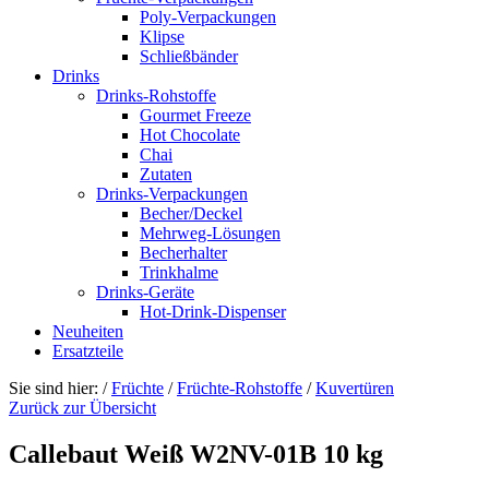
Poly-Verpackungen
Klipse
Schließbänder
Drinks
Drinks-Rohstoffe
Gourmet Freeze
Hot Chocolate
Chai
Zutaten
Drinks-Verpackungen
Becher/Deckel
Mehrweg-Lösungen
Becherhalter
Trinkhalme
Drinks-Geräte
Hot-Drink-Dispenser
Neuheiten
Ersatzteile
Sie sind hier:
/
Früchte
/
Früchte-Rohstoffe
/
Kuvertüren
Zurück zur Übersicht
Callebaut Weiß W2NV-01B 10 kg