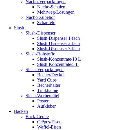
Nacho-Verpackungen
Nacho-Schalen
Mehrweg-Lösungen
Nacho-Zubehör
Schaufeln
Slush
Slush-Dispenser
Slush-Dispenser 1-fach
Slush-Dispenser 2-fach
Slush-Dispenser 3-fach
Slush-Rohstoffe
Slush-Konzentrate/10 L
Slush-Konzentrate/5 L
Slush-Verpackungen
Becher/Deckel
Yard Cups
Becherhalter
Trinkhalme
Slush-Werbemittel
Poster
Aufkleber
Backen
Back-Geräte
Crêpes-Eisen
Waffel-Eisen