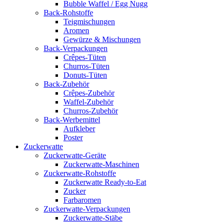
Bubble Waffel / Egg Nugg
Back-Rohstoffe
Teigmischungen
Aromen
Gewürze & Mischungen
Back-Verpackungen
Crêpes-Tüten
Churros-Tüten
Donuts-Tüten
Back-Zubehör
Crêpes-Zubehör
Waffel-Zubehör
Churros-Zubehör
Back-Werbemittel
Aufkleber
Poster
Zucker­watte
Zuckerwatte-Geräte
Zuckerwatte-Maschinen
Zuckerwatte-Rohstoffe
Zuckerwatte Ready-to-Eat
Zucker
Farbaromen
Zuckerwatte-Verpackungen
Zuckerwatte-Stäbe