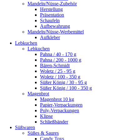
Mandeln/Nüsse-Zubehör
Herstellung
Präsentation
Schaufeln
Aufbewahrung
Mandeln/Nüsse-Werbemittel
Aufkleber
Lebkuchen
Lebkuchen
Pahna / 40 - 170 g
Pahna / 200 - 1000 g
Bären-Schmidt
Woletz / 25 - 95 g
Woletz / 100 - 350 g
Süßer König / 30 - 95 g
Süßer König / 100 - 350 g
Magenbrot
Magenbrot 10 kg
Papier-Verpackungen
Poly-Verpackungen
Klipse
Schließbänder
Süßwaren
Süßes & Saures
Candy Toys