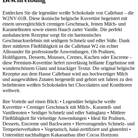
Entdecken Sie die legendäre weiße Schokolade von Callebaut – die
W2NV-01B. Diese ikonische belgische Kuvertüre begeistert mit
einem unvergleichlich cremigen Geschmack, feinen Milch- und
Karamellnoten sowie einem Hauch zarter Vanille. Die perfekt
ausbalancierte Rezeptur sorgt für ein harmonisches
Geschmackserlebnis mit seidigem Schmelz und edler Süße. Dank
ihrer mittleren Fließfähigkeit ist die Callebaut W2 ein echter
Allrounder für professionelle Anwendungen. Ob Pralinen,
Hohlfiguren, Desserts, Mousses, Cremes, Kuchen oder Eiscreme –
diese Premium-Kuvertüre liefert zuverlässig brillante Ergebnisse mit
wunderschönem Glanz und knackiger Textur. Die original belgische
Rezeptur aus dem Hause Callebaut wird aus hochwertiger Milch
und ausgewählten Zutaten hergestellt und gehört seit Jahren zu den
beliebtesten weißen Schokoladen bei Chocolatiers und Konditoren
weltweit.
Ihre Vorteile auf einen Blick: • Legendäre belgische weiße
Kuvertüre • Cremiger Geschmack mit Milch-, Karamell- und
Vanillenoten • Seidiger Schmelz und edler Satinglanz • Mittlere
Fließfähigkeit für vielseitige Anwendungen • Ideal für Pralinen,
Desserts, Eiscreme und Backwaren • Hervorragendes Schmelz- und
Temperierverhalten • Vegetarisch, halal-zertifiziert und glutenfrei •
Unterstützt nachhaltigen Kakaoanbau über Cocoa Horizons