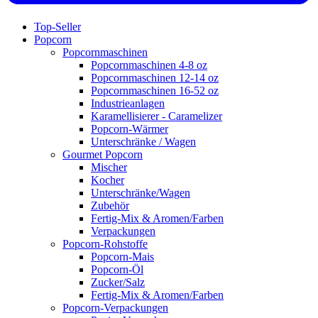
Top-Seller
Popcorn
Popcornmaschinen
Popcornmaschinen 4-8 oz
Popcornmaschinen 12-14 oz
Popcornmaschinen 16-52 oz
Industrieanlagen
Karamellisierer - Caramelizer
Popcorn-Wärmer
Unterschränke / Wagen
Gourmet Popcorn
Mischer
Kocher
Unterschränke/Wagen
Zubehör
Fertig-Mix & Aromen/Farben
Verpackungen
Popcorn-Rohstoffe
Popcorn-Mais
Popcorn-Öl
Zucker/Salz
Fertig-Mix & Aromen/Farben
Popcorn-Verpackungen