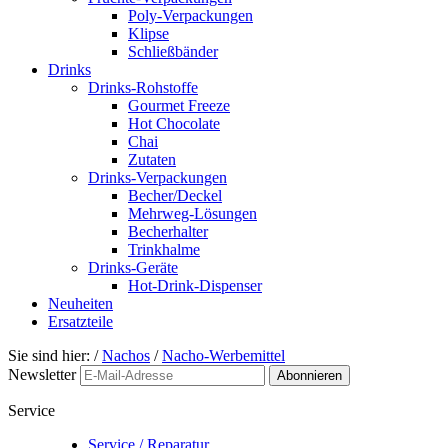
Poly-Verpackungen
Klipse
Schließbänder
Drinks
Drinks-Rohstoffe
Gourmet Freeze
Hot Chocolate
Chai
Zutaten
Drinks-Verpackungen
Becher/Deckel
Mehrweg-Lösungen
Becherhalter
Trinkhalme
Drinks-Geräte
Hot-Drink-Dispenser
Neuheiten
Ersatzteile
Sie sind hier:
/
Nachos
/
Nacho-Werbemittel
Newsletter
Abonnieren
Service
Service / Reparatur