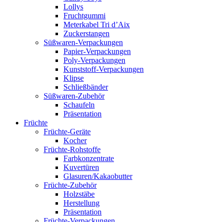
Lollys
Fruchtgummi
Meterkabel Tri d’Aix
Zuckerstangen
Süßwaren-Verpackungen
Papier-Verpackungen
Poly-Verpackungen
Kunststoff-Verpackungen
Klipse
Schließbänder
Süßwaren-Zubehör
Schaufeln
Präsentation
Früchte
Früchte-Geräte
Kocher
Früchte-Rohstoffe
Farbkonzentrate
Kuvertüren
Glasuren/Kakaobutter
Früchte-Zubehör
Holzstäbe
Herstellung
Präsentation
Früchte-Verpackungen