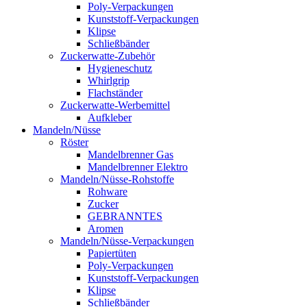
Poly-Verpackungen
Kunststoff-Verpackungen
Klipse
Schließbänder
Zuckerwatte-Zubehör
Hygieneschutz
Whirlgrip
Flachständer
Zuckerwatte-Werbemittel
Aufkleber
Mandeln/Nüsse
Röster
Mandelbrenner Gas
Mandelbrenner Elektro
Mandeln/Nüsse-Rohstoffe
Rohware
Zucker
GEBRANNTES
Aromen
Mandeln/Nüsse-Verpackungen
Papiertüten
Poly-Verpackungen
Kunststoff-Verpackungen
Klipse
Schließbänder