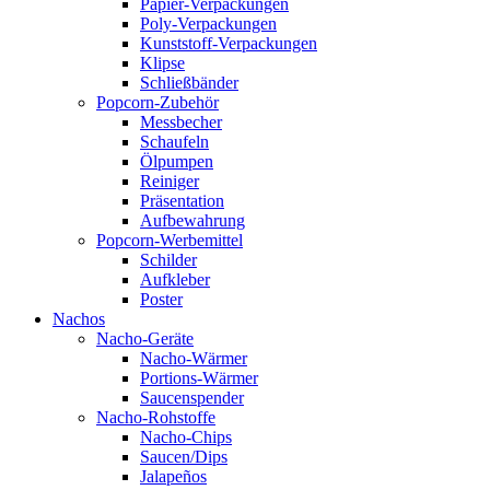
Papier-Verpackungen
Poly-Verpackungen
Kunststoff-Verpackungen
Klipse
Schließbänder
Popcorn-Zubehör
Messbecher
Schaufeln
Ölpumpen
Reiniger
Präsentation
Aufbewahrung
Popcorn-Werbemittel
Schilder
Aufkleber
Poster
Nachos
Nacho-Geräte
Nacho-Wärmer
Portions-Wärmer
Saucenspender
Nacho-Rohstoffe
Nacho-Chips
Saucen/Dips
Jalapeños