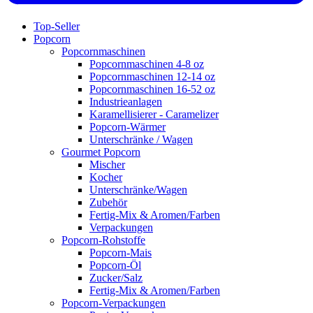
Top-Seller
Popcorn
Popcornmaschinen
Popcornmaschinen 4-8 oz
Popcornmaschinen 12-14 oz
Popcornmaschinen 16-52 oz
Industrieanlagen
Karamellisierer - Caramelizer
Popcorn-Wärmer
Unterschränke / Wagen
Gourmet Popcorn
Mischer
Kocher
Unterschränke/Wagen
Zubehör
Fertig-Mix & Aromen/Farben
Verpackungen
Popcorn-Rohstoffe
Popcorn-Mais
Popcorn-Öl
Zucker/Salz
Fertig-Mix & Aromen/Farben
Popcorn-Verpackungen