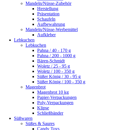
Mandeln/Nüsse-Zubehör
Herstellung
Präsentation
Schaufeln
Aufbewahrung
Mandeln/Nüsse-Werbemittel
Aufkleber
Lebkuchen
Lebkuchen
Pahna / 40 - 170 g
Pahna / 200 - 1000 g
Bären-Schmidt
Woletz / 25 - 95 g
Woletz / 100 - 350 g
Süßer König / 30 - 95 g
Süßer König / 100 - 350 g
Magenbrot
Magenbrot 10 kg
Papier-Verpackungen
Poly-Verpackungen
Klipse
Schließbänder
Süßwaren
Süßes & Saures
Candy Toys