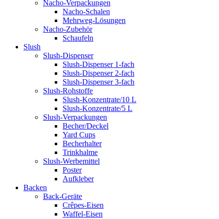
Nacho-Verpackungen
Nacho-Schalen
Mehrweg-Lösungen
Nacho-Zubehör
Schaufeln
Slush
Slush-Dispenser
Slush-Dispenser 1-fach
Slush-Dispenser 2-fach
Slush-Dispenser 3-fach
Slush-Rohstoffe
Slush-Konzentrate/10 L
Slush-Konzentrate/5 L
Slush-Verpackungen
Becher/Deckel
Yard Cups
Becherhalter
Trinkhalme
Slush-Werbemittel
Poster
Aufkleber
Backen
Back-Geräte
Crêpes-Eisen
Waffel-Eisen