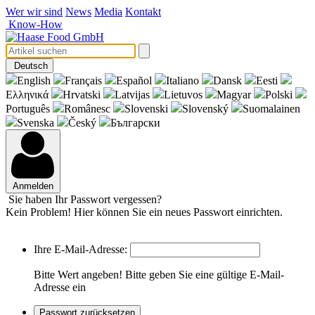
Wer wir sind
News
Media
Kontakt
Know-How
Deutsch
English
Français
Español
Italiano
Dansk
Eesti
Eλληνικά
Hrvatski
Latvijas
Lietuvos
Magyar
Polski
Português
Românesc
Slovenski
Slovenský
Suomalainen
Svenska
Český
Български
Anmelden
Sie haben Ihr Passwort vergessen?
Kein Problem! Hier können Sie ein neues Passwort einrichten.
Ihre E-Mail-Adresse:
Bitte Wert angeben!
Bitte geben Sie eine gültige E-Mail-
Adresse ein
Passwort zurücksetzen