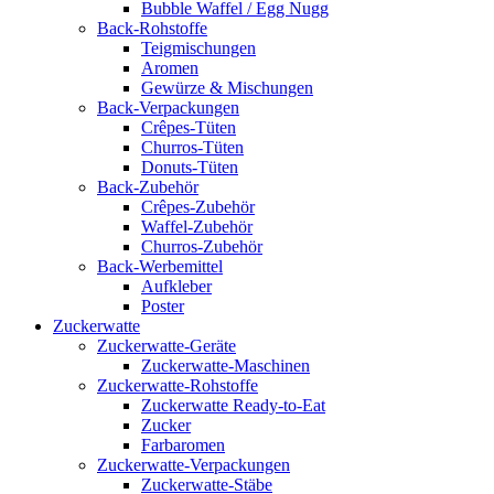
Bubble Waffel / Egg Nugg
Back-Rohstoffe
Teigmischungen
Aromen
Gewürze & Mischungen
Back-Verpackungen
Crêpes-Tüten
Churros-Tüten
Donuts-Tüten
Back-Zubehör
Crêpes-Zubehör
Waffel-Zubehör
Churros-Zubehör
Back-Werbemittel
Aufkleber
Poster
Zucker­watte
Zuckerwatte-Geräte
Zuckerwatte-Maschinen
Zuckerwatte-Rohstoffe
Zuckerwatte Ready-to-Eat
Zucker
Farbaromen
Zuckerwatte-Verpackungen
Zuckerwatte-Stäbe